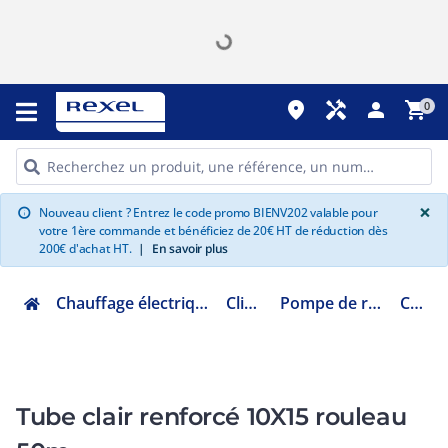
place
handyman
person
shopping_cart
0
G
×
Nouveau client ? Entrez le code promo BIENV202 valable pour
info
votre 1ère commande et bénéficiez de 20€ HT de réduction dès
200€ d'achat HT.
|
En savoir plus
Chauffage électrique climatisation ventilation
Climatisation
Pompe de relevage condensats
CLI04515
Tube clair renforcé 10X15 rouleau