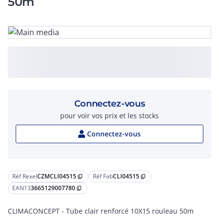
50m
Connectez-vous
pour voir vos prix et les stocks
Connectez-vous
Réf Rexel
CZMCLI04515
Réf Fab
CLI04515
content_copy
content_copy
EAN13
3665129007780
content_copy
CLIMACONCEPT - Tube clair renforcé 10X15 rouleau 50m