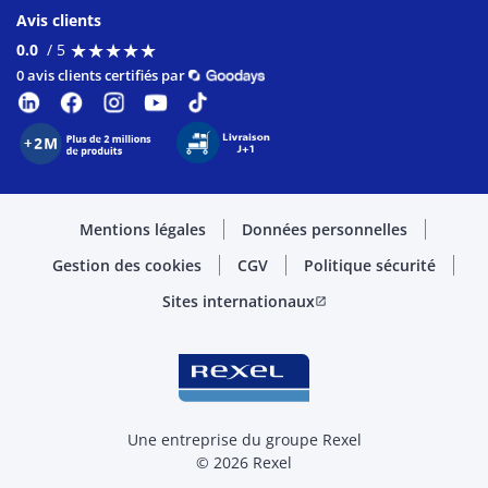
Avis clients
★
★
★
★
★
★
★
★
★
★
0.0
/ 5
0 avis clients certifiés par
Mentions légales
Données personnelles
Gestion des cookies
CGV
Politique sécurité
Sites internationaux
open_in_new
Une entreprise du groupe Rexel
© 2026 Rexel