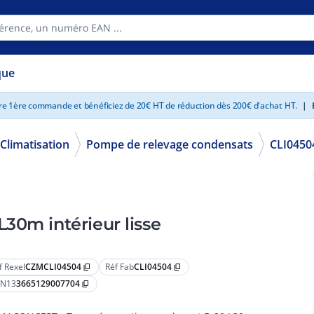
que
tre 1ère commande et bénéficiez de 20€ HT de réduction dès 200€ d'achat HT.
|
E
Climatisation
Pompe de relevage condensats
CLI0450
30m intérieur lisse
f Rexel
CZMCLI04504
Réf Fab
CLI04504
content_copy
content_copy
N13
3665129007704
content_copy