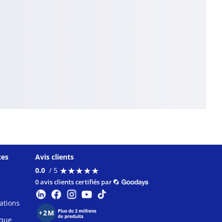
ces
Avis clients
★
★
★
★
★
★
★
★
★
★
0.0
/ 5
0 avis clients certifiés par
ations
ique