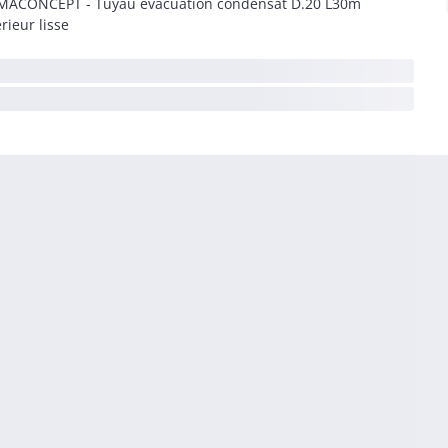
MACONCEPT - Tuyau évacuation condensat D.20 L30m
érieur lisse