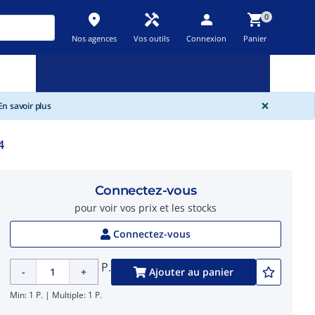
place
handyman
person
shopping_cart
0
Nos agences
Vos outils
Connexion
Panier
Nouveau
Promos
Destockage
feedback
local_offer
new_releases
GLOBA
×
n savoir plus
4
Connectez-vous
pour voir vos prix et les stocks
Connectez-vous
P.
-
+
Ajouter au panier
Min: 1 P. | Multiple: 1 P.