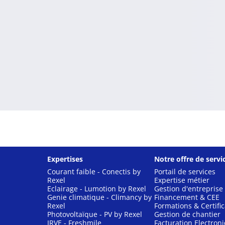
Expertises
Notre offre de servi
Courant faible - Conectis by
Portail de services
Rexel
Expertise métier
Eclairage - Lumotion by Rexel
Gestion d'entreprise
Genie climatique - Climancy by
Financement & CEE
Rexel
Formations & Certific
Photovoltaïque - PV by Rexel
Gestion de chantier
IRVE - Freshmile
Facturation Electron