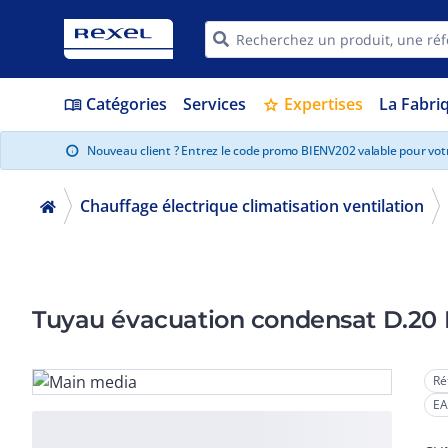
Catégories
Services
Expertises
La Fabri
menu_book
star
Nouveau client ? Entrez le code promo BIENV202 valable pour vo
info
Chauffage électrique climatisation ventilation
Tuyau évacuation condensat D.20 L
Ré
EA