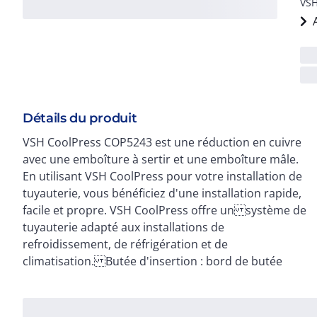
VSH
Détails du produit
VSH CoolPress COP5243 est une réduction en cuivre
pour extrémité de tuyau Joint torique bleu-vert
avec une emboîture à sertir et une emboîture mâle.
HNBR Marquage laser de chaque raccord avec la
En utilisant VSH CoolPress pour votre installation de
marque, les dimensions et la pression de service
tuyauterie, vous bénéficiez d'une installation rapide,
maximale Utilisation sûre : aucun brasage ni purge
facile et propre. VSH CoolPress offre un système de
tuyauterie adapté aux installations de
refroidissement, de réfrigération et de
climatisation. Butée d'insertion : bord de butée