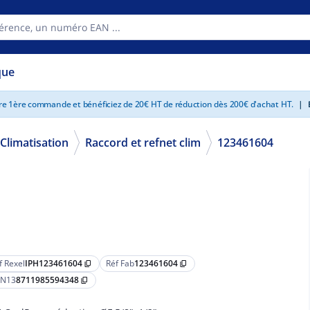
que
tre 1ère commande et bénéficiez de 20€ HT de réduction dès 200€ d'achat HT.
|
E
Climatisation
Raccord et refnet clim
123461604
f Rexel
IPH123461604
Réf Fab
123461604
content_copy
content_copy
N13
8711985594348
content_copy