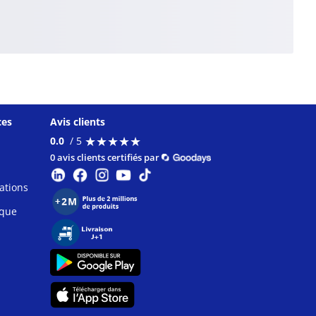
ces
Avis clients
★
★
★
★
★
★
★
★
★
★
0.0
/ 5
0 avis clients certifiés par
ations
ique