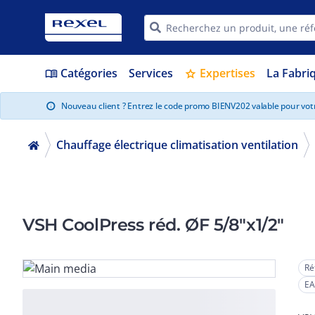
Catégories
Services
Expertises
La Fabri
menu_book
star
Nouveau client ? Entrez le code promo BIENV202 valable pour vo
info
Chauffage électrique climatisation ventilation
VSH CoolPress réd. ØF 5/8"x1/2"
Ré
EA