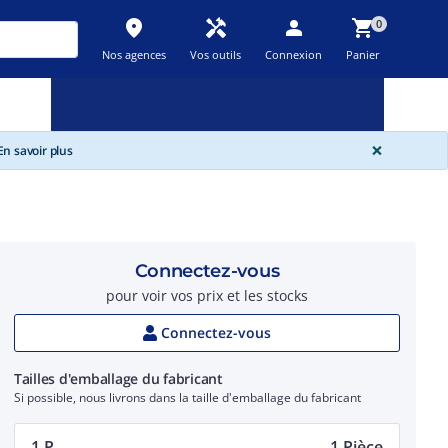
place
handyman
person
shopping_cart
0
Nos agences
Vos outils
Connexion
Panier
Nouveau
Promos
Destockage
feedback
local_offer
new_releases
GLOBA
×
n savoir plus
Connectez-vous
pour voir vos prix et les stocks
Connectez-vous
Tailles d'emballage du fabricant
Si possible, nous livrons dans la taille d'emballage du fabricant
1 P.
1 Pièce