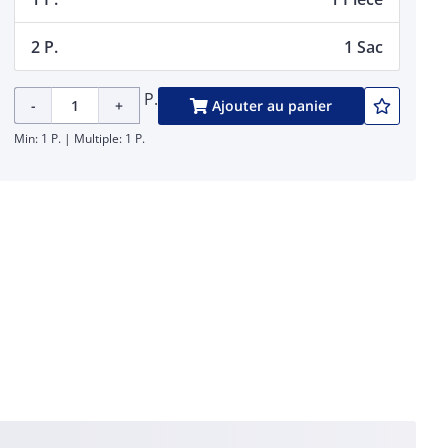
2 P.
1 Sac
P.
-
+
Ajouter au panier
Min: 1 P. | Multiple: 1 P.