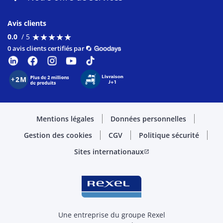
Avis clients
★
★
★
★
★
★
★
★
★
★
0.0
/ 5
0 avis clients certifiés par
Mentions légales
Données personnelles
Gestion des cookies
CGV
Politique sécurité
Sites internationaux
open_in_new
Une entreprise du groupe Rexel