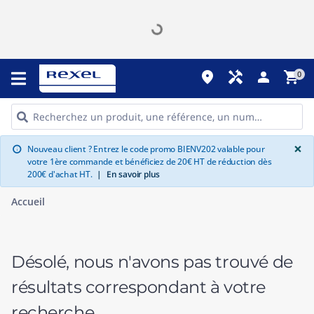
place
handyman
person
shopping_cart
0
G
×
Nouveau client ? Entrez le code promo BIENV202 valable pour
info
votre 1ère commande et bénéficiez de 20€ HT de réduction dès
200€ d'achat HT.
|
En savoir plus
Accueil
Désolé, nous n'avons pas trouvé de
résultats correspondant à votre
recherche