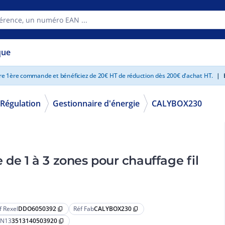
que
tre 1ère commande et bénéficiez de 20€ HT de réduction dès 200€ d'achat HT.
|
E
Régulation
Gestionnaire d'énergie
CALYBOX230
f Rexel
DDO6050392
Réf Fab
CALYBOX230
content_copy
content_copy
N13
3513140503920
content_copy