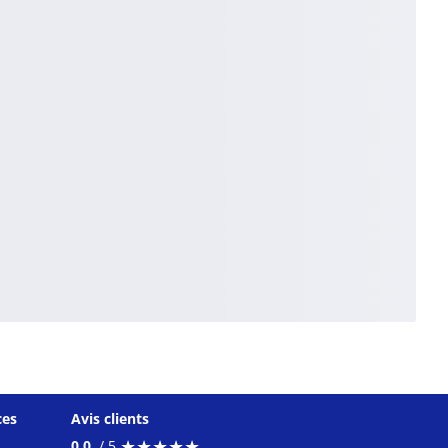
ces
Avis clients
★
★
★
★
★
★
★
★
★
★
0.0
/ 5