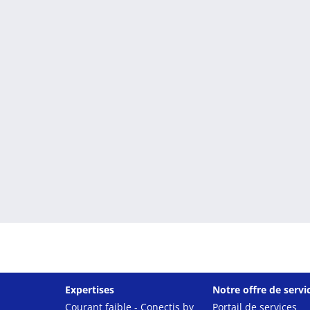
Expertises
Notre offre de servi
Courant faible - Conectis by
Portail de services