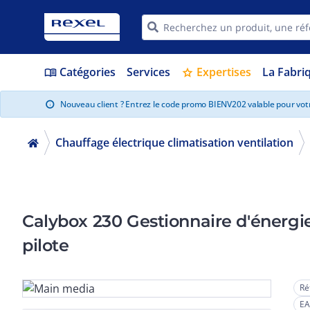
Catégories
Services
Expertises
La Fabri
menu_book
star
Nouveau client ? Entrez le code promo BIENV202 valable pour vo
info
Chauffage électrique climatisation ventilation
Calybox 230 Gestionnaire d'énergie de 1 à 3 zones pour chauffage fil
pilote
Ré
EA