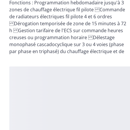
Fonctions : Programmation hebdomadaire jusqu'à 3
l'ECS Solution compatible avec la box maison
zones de chauffage électrique fil pilote Commande
connectée Delta Dore pour la gestion à distance du
de radiateurs électriques fil pilote 4 et 6 ordres
système Bénéfices : Solution idéale pour installation
Dérogation temporisée de zone de 15 minutes à 72
avec fil pilote raccordé au tableau Solution
h Gestion tarifaire de l'ECS sur commande heures
creuses ou programmation horaire Délestage
monophasé cascadocyclique sur 3 ou 4 voies (phase
par phase en triphasé) du chauffage électrique et de