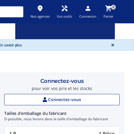
place
handyman
person
shopping_cart
0
Nos agences
Vos outils
Connexion
Panier
Nouveau
Promos
Destockage
feedback
local_offer
new_releases
GLOBA
×
n savoir plus
Connectez-vous
pour voir vos prix et les stocks
Connectez-vous
Tailles d'emballage du fabricant
Si possible, nous livrons dans la taille d'emballage du fabricant
1 P.
1 Pièce