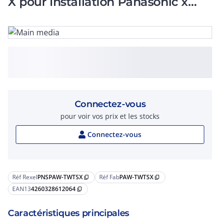
X pour installation Panasonic x
tado°
Connectez-vous
pour voir vos prix et les stocks
Connectez-vous
Réf Rexel
PNSPAW-TWTSX
Réf Fab
PAW-TWTSX
content_copy
content_copy
EAN13
4260328612064
content_copy
Caractéristiques principales