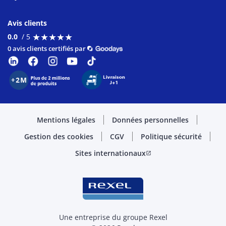
Avis clients
★
★
★
★
★
★
★
★
★
★
0.0
/ 5
0 avis clients certifiés par
Mentions légales
Données personnelles
Gestion des cookies
CGV
Politique sécurité
Sites internationaux
open_in_new
Une entreprise du groupe Rexel