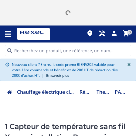
place
handyman
person
shopping_cart
0
G
×
Nouveau client ? Entrez le code promo BIENV202 valable pour
info
votre 1ère commande et bénéficiez de 20€ HT de réduction dès
200€ d'achat HT.
|
En savoir plus
Chauffage électrique climatisation ventilation
Régulation
Thermostat
PAW-TWTSX
1 Capteur de température sans fil