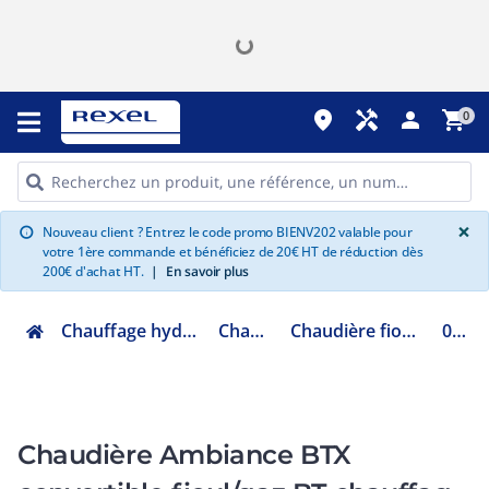
place
handyman
person
shopping_cart
0
G
×
Nouveau client ? Entrez le code promo BIENV202 valable pour
info
votre 1ère commande et bénéficiez de 20€ HT de réduction dès
200€ d'achat HT.
|
En savoir plus
Chauffage hydraulique et plomberie
Chauffage fioul
Chaudière fioul basse température
026596
Chaudière Ambiance BTX