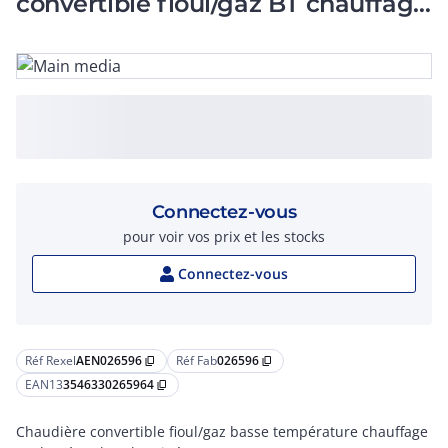
convertible fioul/gaz BT chauffage
seul 41 à 45 kW
Connectez-vous
pour voir vos prix et les stocks
Connectez-vous
Réf Rexel
AEN026596
Réf Fab
026596
content_copy
content_copy
EAN13
3546330265964
content_copy
Chaudière convertible fioul/gaz basse température chauffage