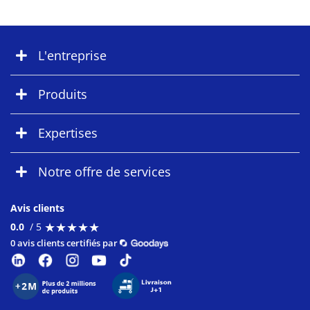
L'entreprise
Produits
Expertises
Notre offre de services
Avis clients
★
★
★
★
★
★
★
★
★
★
0.0
/ 5
0 avis clients certifiés par