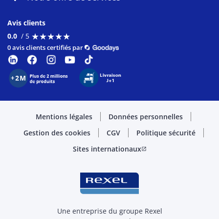
Avis clients
★
★
★
★
★
★
★
★
★
★
0.0
/ 5
0 avis clients certifiés par
Mentions légales
Données personnelles
Gestion des cookies
CGV
Politique sécurité
Sites internationaux
open_in_new
Une entreprise du groupe Rexel