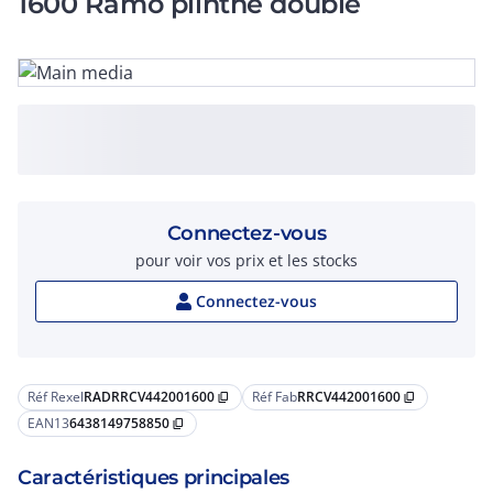
1600 Ramo plinthe double
Connectez-vous
pour voir vos prix et les stocks
Connectez-vous
Réf Rexel
RADRRCV442001600
Réf Fab
RRCV442001600
content_copy
content_copy
EAN13
6438149758850
content_copy
Caractéristiques principales