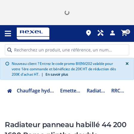
place
handyman
person
shopping_cart
0
G
×
Nouveau client ? Entrez le code promo BIENV202 valable pour
info
votre 1ère commande et bénéficiez de 20€ HT de réduction dès
200€ d'achat HT.
|
En savoir plus
Chauffage hydraulique et plomberie
Emetteur eau chaude
Radiateur décoratif
RRCV442001600
Radiateur panneau habillé 44 200