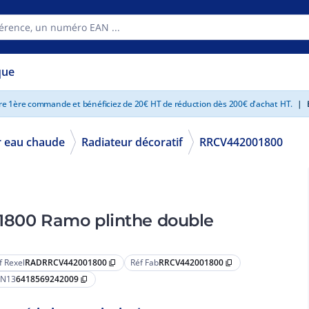
que
tre 1ère commande et bénéficiez de 20€ HT de réduction dès 200€ d'achat HT.
|
E
 eau chaude
Radiateur décoratif
RRCV442001800
 1800 Ramo plinthe double
f Rexel
RADRRCV442001800
Réf Fab
RRCV442001800
content_copy
content_copy
N13
6418569242009
content_copy