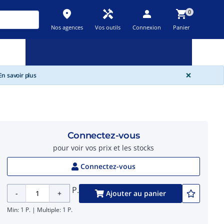
place
handyman
person
shopping_cart
0
Nos agences
Vos outils
Connexion
Panier
Nouveau
Promos
Destockage
feedback
local_offer
new_releases
GLOBA
×
n savoir plus
Connectez-vous
pour voir vos prix et les stocks
Connectez-vous
P.
-
+
Ajouter au panier
Min: 1 P. | Multiple: 1 P.