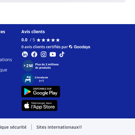
ces
Avis clients
★
★
★
★
★
★
★
★
★
★
0.0
/ 5
0 avis clients certifiés par
ations
ique
tique sécurité
Sites internationaux
open_in_new