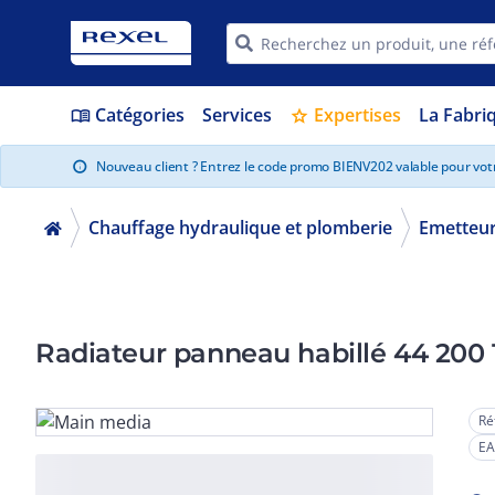
Catégories
Services
Expertises
La Fabri
menu_book
star
Nouveau client ? Entrez le code promo BIENV202 valable pour vo
info
Chauffage hydraulique et plomberie
Emetteur
Radiateur panneau habillé 44 200
Ré
EA