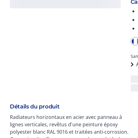
Ca
Sam
Détails du produit
Radiateurs horizontaux en acier avec panneau à
bouchon Ø 1/2" (avec purgeur orientable et joint) . 1
lignes verticales, revêtus d'une peinture époxy
bouchon Ø 1/2" (avec joint) . Pression de service
polyester blanc RAL 9016 et traitées anti-corrosion.
maximum 10 bar. 22 HB . Assemblage de deux