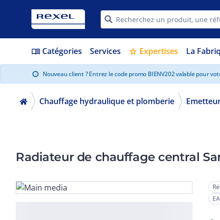
Catégories
Services
Expertises
La Fabri
menu_book
star
Nouveau client ? Entrez le code promo BIENV202 valable pour vo
info
Chauffage hydraulique et plomberie
Emetteur
Ré
EA