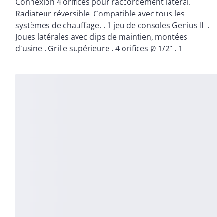
Connexion 4 orifices pour raccordement latéral.
panneaux avec ailettes . Epaisseur 101 mm . Chaleur
Radiateur réversible. Compatible avec tous les
systèmes de chauffage. . 1 jeu de consoles Genius II .
Joues latérales avec clips de maintien, montées
d'usine . Grille supérieure . 4 orifices Ø 1/2" . 1