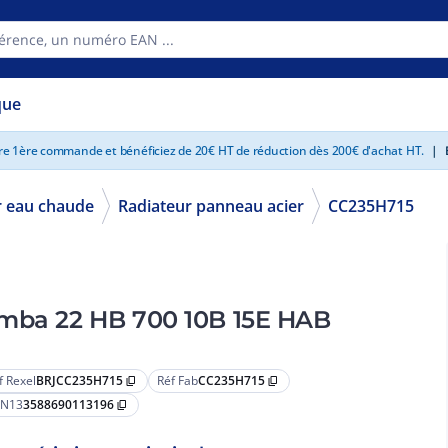
que
tre 1ère commande et bénéficiez de 20€ HT de réduction dès 200€ d'achat HT.
|
E
 eau chaude
Radiateur panneau acier
CC235H715
Radiateur de chauffage central Samba 22 HB 700 10B 15E HAB
f Rexel
BRJCC235H715
Réf Fab
CC235H715
content_copy
content_copy
N13
3588690113196
content_copy