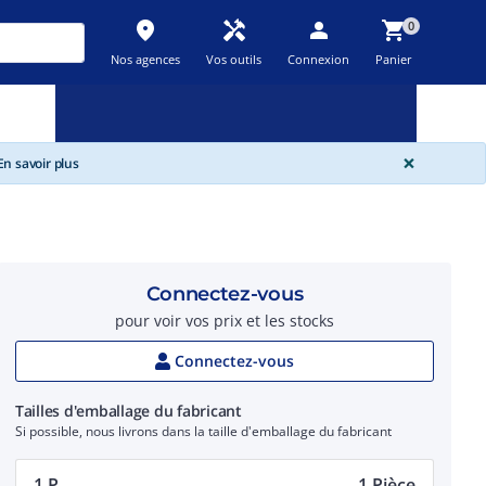
place
handyman
person
shopping_cart
0
Nos agences
Vos outils
Connexion
Panier
Nouveau
Promos
Destockage
feedback
local_offer
new_releases
GLOBA
×
n savoir plus
Connectez-vous
pour voir vos prix et les stocks
Connectez-vous
Tailles d'emballage du fabricant
Si possible, nous livrons dans la taille d'emballage du fabricant
1 P.
1 Pièce