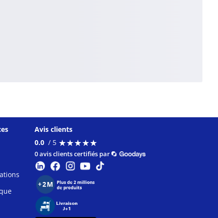
ces
Avis clients
★
★
★
★
★
★
★
★
★
★
0.0
/ 5
0 avis clients certifiés par
ations
ique