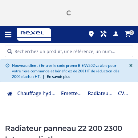
place
handyman
person
shopping_cart
0
G
×
Nouveau client ? Entrez le code promo BIENV202 valable pour
info
votre 1ère commande et bénéficiez de 20€ HT de réduction dès
200€ d'achat HT.
|
En savoir plus
Chauffage hydraulique et plomberie
Emetteur eau chaude
Radiateur panneau acier
CV222002300
Radiateur panneau 22 200 2300