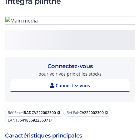
Integra plinthe
Connectez-vous
pour voir vos prix et les stocks
Connectez-vous
Réf Rexel
RADCV222002300
Réf Fab
CV222002300
content_copy
content_copy
EAN13
6418569225637
content_copy
Caractéristiques principales