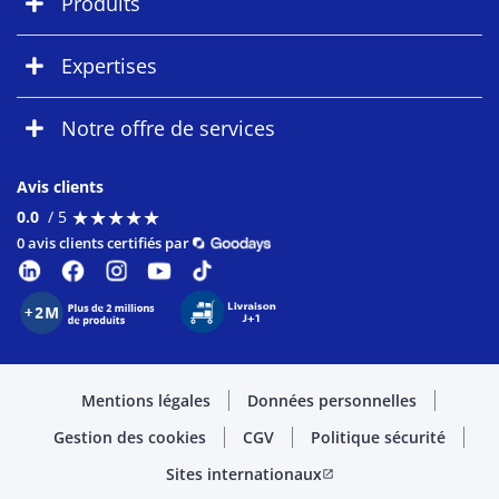
Produits
Expertises
Notre offre de services
Avis clients
★
★
★
★
★
★
★
★
★
★
0.0
/ 5
0 avis clients certifiés par
Mentions légales
Données personnelles
Gestion des cookies
CGV
Politique sécurité
Sites internationaux
open_in_new