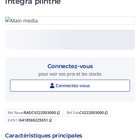
Integra plinthe
Connectez-vous
pour voir vos prix et les stocks
Connectez-vous
Réf Rexel
RADCV222003000
Réf Fab
CV222003000
content_copy
content_copy
EAN13
6418569225651
content_copy
Caractéristiques principales