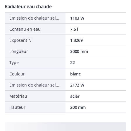
Radiateur eau chaude
Émission de chaleur selon EN 442 20 °C - 55/45
1103 W
Contenu en eau
7.5 l
Exposant N
1.3269
Longueur
3000 mm
Type
22
Couleur
blanc
Émission de chaleur selon EN 442 20 °C - 75/65
2172 W
Matériau
acier
Hauteur
200 mm