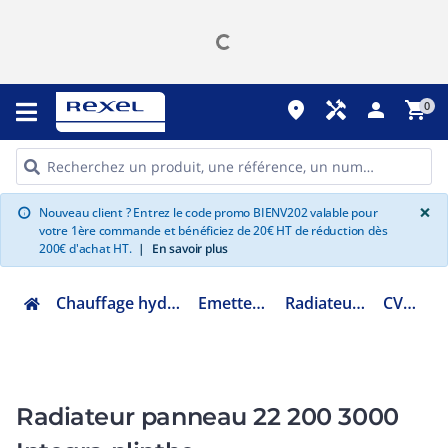
place
handyman
person
shopping_cart
0
G
×
Nouveau client ? Entrez le code promo BIENV202 valable pour
info
votre 1ère commande et bénéficiez de 20€ HT de réduction dès
200€ d'achat HT.
|
En savoir plus
Chauffage hydraulique et plomberie
Emetteur eau chaude
Radiateur panneau acier
CV222003000
Radiateur panneau 22 200 3000