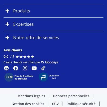
Produits
Expertises
Notre offre de services
Avis clients
★
★
★
★
★
★
★
★
★
★
0.0
/ 5
0 avis clients certifiés par
Mentions légales
Données personnelles
Gestion des cookies
CGV
Politique sécurité