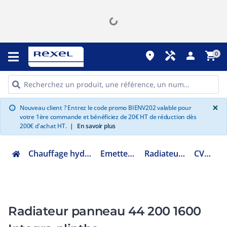
place
handyman
person
shopping_cart
0
G
×
Nouveau client ? Entrez le code promo BIENV202 valable pour
info
votre 1ère commande et bénéficiez de 20€ HT de réduction dès
200€ d'achat HT.
|
En savoir plus
Chauffage hydraulique et plomberie
Emetteur eau chaude
Radiateur panneau acier
CV442001600
Radiateur panneau 44 200 1600