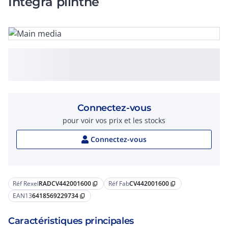
Integra plinthe
Connectez-vous
pour voir vos prix et les stocks
Connectez-vous
Réf Rexel
RADCV442001600
Réf Fab
CV442001600
content_copy
content_copy
EAN13
6418569229734
content_copy
Caractéristiques principales