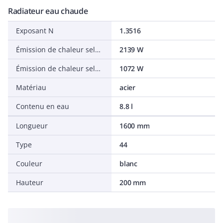
Radiateur eau chaude
Exposant N
1.3516
Émission de chaleur selon EN 442 20 °C - 75/65
2139 W
Émission de chaleur selon EN 442 20 °C - 55/45
1072 W
Matériau
acier
Contenu en eau
8.8 l
Longueur
1600 mm
Type
44
Couleur
blanc
Hauteur
200 mm