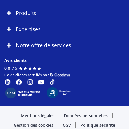
Produits
Expertises
Notre offre de services
Avis clients
★
★
★
★
★
★
★
★
★
★
0.0
/ 5
0 avis clients certifiés par
Mentions légales
Données personnelles
Gestion des cookies
CGV
Politique sécurité