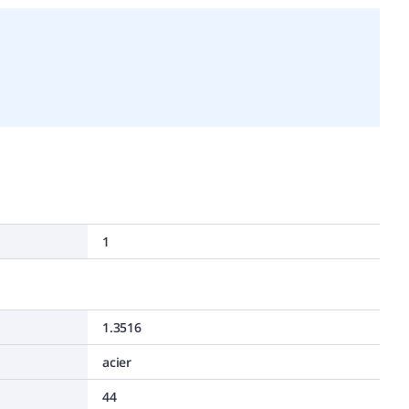
1
1.3516
acier
44