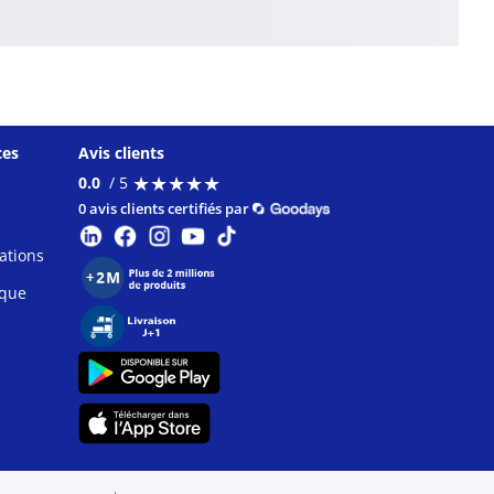
ces
Avis clients
★
★
★
★
★
★
★
★
★
★
0.0
/ 5
0 avis clients certifiés par
ations
ique