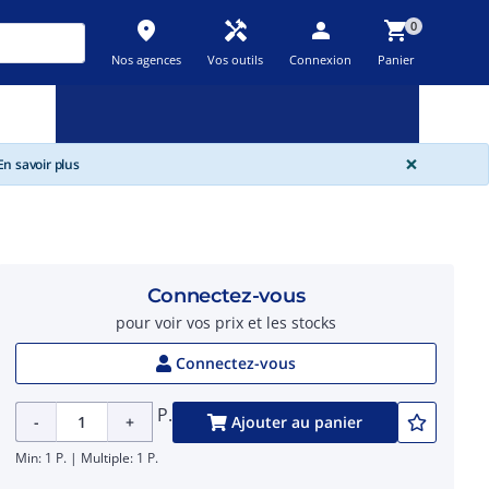
place
handyman
person
shopping_cart
0
Nos agences
Vos outils
Connexion
Panier
Nouveau
Promos
Destockage
feedback
local_offer
new_releases
GLOBA
×
n savoir plus
Connectez-vous
pour voir vos prix et les stocks
Connectez-vous
P.
-
+
Ajouter au panier
Min: 1 P. | Multiple: 1 P.