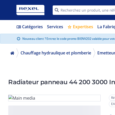
Catégories
Services
Expertises
La Fabri
menu_book
star
Nouveau client ? Entrez le code promo BIENV202 valable pour vo
info
Chauffage hydraulique et plomberie
Emetteur
Radiateur panneau 44 200 3000 In
Ré
EA