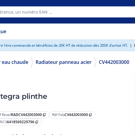
que
tre 1ère commande et bénéficiez de 20€ HT de réduction dès 200€ d'achat HT.
|
E
 eau chaude
Radiateur panneau acier
CV442003000
tegra plinthe
f Rexel
RADCV442003000
Réf Fab
CV442003000
content_copy
content_copy
N13
6418569229796
content_copy