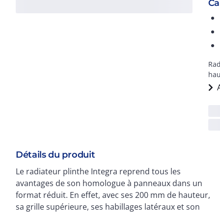
Ca
Rad
hau
Détails du produit
Le radiateur plinthe Integra reprend tous les
corps de vanne intégrés, l'Integra plinthe se
avantages de son homologue à panneaux dans un
format réduit. En effet, avec ses 200 mm de hauteur,
sa grille supérieure, ses habillages latéraux et son