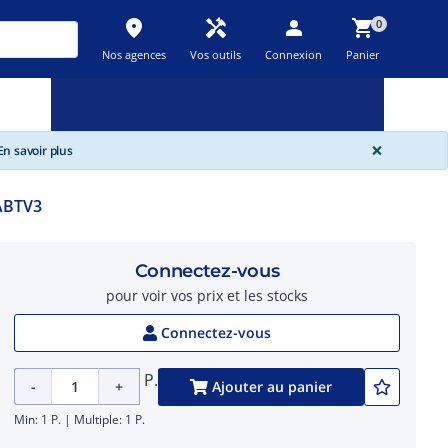
place
handyman
person
shopping_cart
0
Nos agences
Vos outils
Connexion
Panier
Nouveau
Promos
Destockage
feedback
local_offer
new_releases
GLOBA
×
n savoir plus
ABTV3
Connectez-vous
pour voir vos prix et les stocks
Connectez-vous
P.
-
+
Ajouter au panier
Min: 1 P. | Multiple: 1 P.