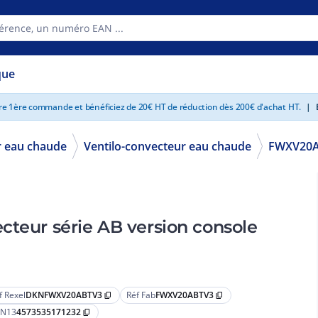
que
tre 1ère commande et bénéficiez de 20€ HT de réduction dès 200€ d'achat HT.
|
E
 eau chaude
Ventilo-convecteur eau chaude
FWXV20
cteur série AB version console
f Rexel
DKNFWXV20ABTV3
Réf Fab
FWXV20ABTV3
content_copy
content_copy
N13
4573535171232
content_copy