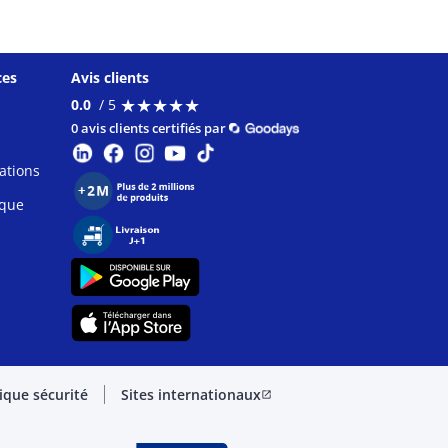
ces
Avis clients
★
★
★
★
★
★
★
★
★
★
0.0
/ 5
0 avis clients certifiés par
ations
ique
tique sécurité
Sites internationaux
open_in_new