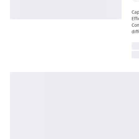
Cap
Eff
Com
dif