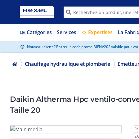
Catégories
Services
Expertises
La Fabri
menu_book
star
Nouveau client ? Entrez le code promo BIENV202 valable pour vo
info
Chauffage hydraulique et plomberie
Emetteur
Daikin Altherma Hpc ventilo-conve
Taille 20
Ré
EA