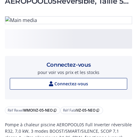
AEROPOOL05Réversible, Taille 5
KW, 230V- C10A - 3G2,5mm²
Connectez-vous
pour voir vos prix et les stocks
Connectez-vous
Réf Rexel
WMOIVZ-05-NEO
Réf Fab
IVZ-05-NEO
content_copy
content_copy
Pompe à chaleur piscine AEROPOOL05 Full Inverter réversible
R32, 7,0 kW, 3 modes BOOST/SMART/SILENCE, SCOP 7,1