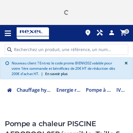
place
handyman
person
shopping_cart
0
G
×
Nouveau client ? Entrez le code promo BIENV202 valable pour
info
votre 1ère commande et bénéficiez de 20€ HT de réduction dès
200€ d'achat HT.
|
En savoir plus
Chauffage hydraulique et plomberie
Energie renouvelable ENR
Pompe à chaleur de piscine
IVZ-05-NEO
Pompe a chaleur PISCINE