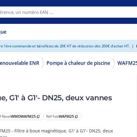
que
tre 1ère commande et bénéficiez de 20€ HT de réduction dès 200€ d'achat HT.
|
E
renouvelable ENR
Pompe à chaleur de piscine
WAFM2
étique, G1' à G1'- DN25, deux vannes
f Rexel
WMOWAFM25
Réf Fab
WAFM25
content_copy
content_copy
M25 - Filtre à boue magnétique, G1' à G1'- DN25, deux