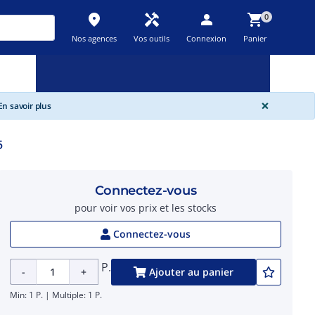
place
handyman
person
shopping_cart
0
Nos agences
Vos outils
Connexion
Panier
Nouveau
Promos
Destockage
feedback
local_offer
new_releases
GLOBA
×
n savoir plus
5
Connectez-vous
pour voir vos prix et les stocks
Connectez-vous
P.
-
+
Ajouter au panier
Min: 1 P. | Multiple: 1 P.