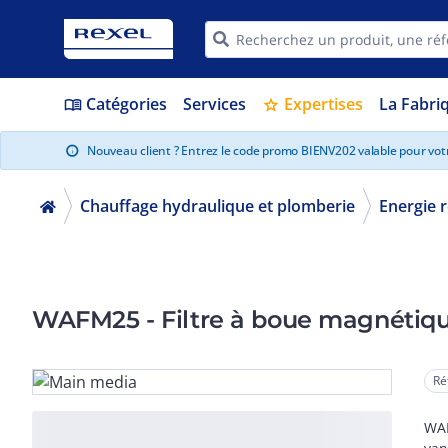
Catégories
Services
Expertises
La Fabri
menu_book
star
Nouveau client ? Entrez le code promo BIENV202 valable pour vo
info
Chauffage hydraulique et plomberie
Energie 
WAFM25 - Filtre à boue magn
Ré
WAF