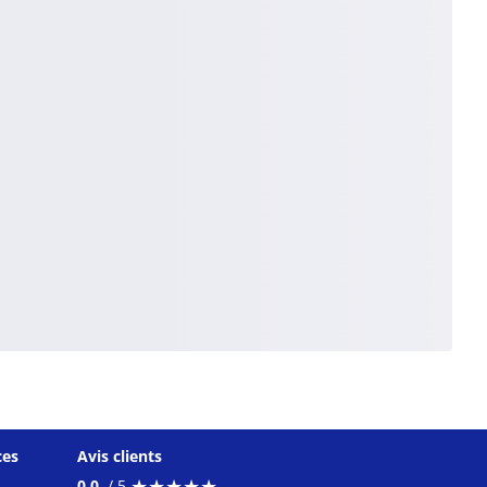
ces
Avis clients
★
★
★
★
★
★
★
★
★
★
0.0
/ 5