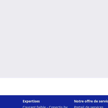
Expertises
Notre offre de servi
Courant faible - Conectis by
Portail de services