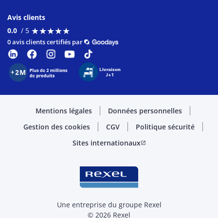
Avis clients
★
★
★
★
★
★
★
★
★
★
0.0
/ 5
0 avis clients certifiés par
Mentions légales
Données personnelles
Gestion des cookies
CGV
Politique sécurité
Sites internationaux
open_in_new
Une entreprise du groupe Rexel
© 2026 Rexel