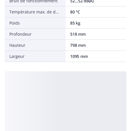
Bruit de fonctionnement
52...52 dB(A)
Température max. de départ chauffage
80 °C
Poids
85 kg
Profondeur
518 mm
Hauteur
798 mm
Largeur
1095 mm