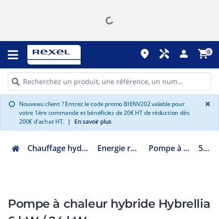
place
handyman
person
shopping_cart
0
G
×
Nouveau client ? Entrez le code promo BIENV202 valable pour
info
votre 1ère commande et bénéficiez de 20€ HT de réduction dès
200€ d'achat HT.
|
En savoir plus
Chauffage hydraulique et plomberie
Energie renouvelable ENR
Pompe à chaleur hybride
524917
Pompe à chaleur hybride Hybrellia