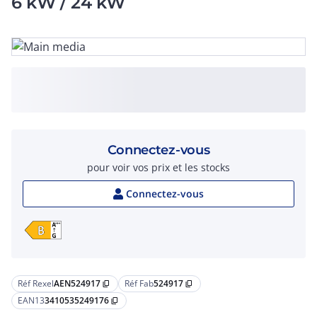
6 kW / 24 kW
Connectez-vous
pour voir vos prix et les stocks
Connectez-vous
Réf Rexel
AEN524917
Réf Fab
524917
content_copy
content_copy
EAN13
3410535249176
content_copy