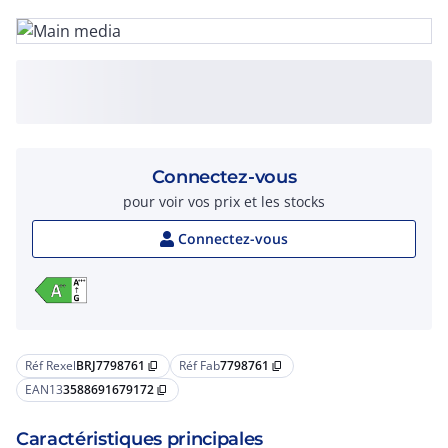
Connectez-vous
pour voir vos prix et les stocks
Connectez-vous
Réf Rexel
BRJ7798761
Réf Fab
7798761
content_copy
content_copy
EAN13
3588691679172
content_copy
Caractéristiques principales