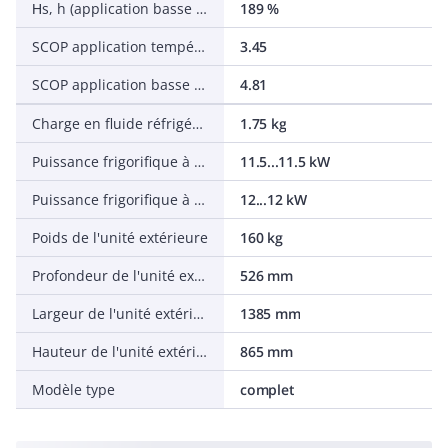
Ηs, h (application basse température (35 °C) dans des conditions moyennes)
189 %
SCOP application température moyenne (55 °C) dans des conditions moyennes
3.45
SCOP application basse température (35 °C) dans des conditions moyennes
4.81
Charge en fluide réfrigérant préchargé
1.75 kg
Puissance frigorifique à 35/7° selon EN14511
11.5...11.5 kW
Puissance frigorifique à 35/18°C selon EN14511
12...12 kW
Poids de l'unité extérieure
160 kg
Profondeur de l'unité extérieure
526 mm
Largeur de l'unité extérieure
1385 mm
Hauteur de l'unité extérieure
865 mm
Modèle type
complet