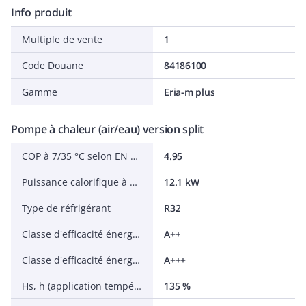
Info produit
Multiple de vente
1
Code Douane
84186100
Gamme
Eria-m plus
Pompe à chaleur (air/eau) version split
COP à 7/35 °C selon EN 14511
4.95
Puissance calorifique à 7/35 °C selon EN 14511
12.1 kW
Type de réfrigérant
R32
Classe d'efficacité énergétique chauffage de l'espace (55 °C) dans des conditions moyennes
A++
Classe d'efficacité énergétique chauffage de l'espace (35 °C) dans des conditions moyennes
A+++
Ηs, h (application température moyenne (55 °C) dans des conditions moyennes)
135 %