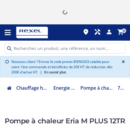
place
handyman
person
shopping_cart
0
G
×
Nouveau client ? Entrez le code promo BIENV202 valable pour
info
votre 1ère commande et bénéficiez de 20€ HT de réduction dès
200€ d'achat HT.
|
En savoir plus
Chauffage hydraulique et plomberie
Energie renouvelable ENR
Pompe à chaleur liaison hydraulique
7798761
Pompe à chaleur Eria M PLUS 12TR