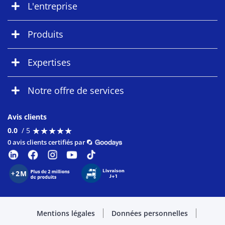
L'entreprise
Produits
Expertises
Notre offre de services
Avis clients
★
★
★
★
★
★
★
★
★
★
0.0
/ 5
0 avis clients certifiés par
Mentions légales
Données personnelles