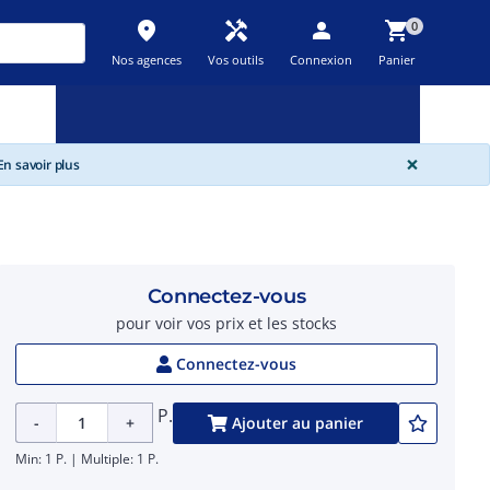
place
handyman
person
shopping_cart
0
Nos agences
Vos outils
Connexion
Panier
Nouveau
Promos
Destockage
feedback
local_offer
new_releases
GLOBA
×
n savoir plus
Connectez-vous
pour voir vos prix et les stocks
Connectez-vous
P.
-
+
Ajouter au panier
Min: 1 P. | Multiple: 1 P.