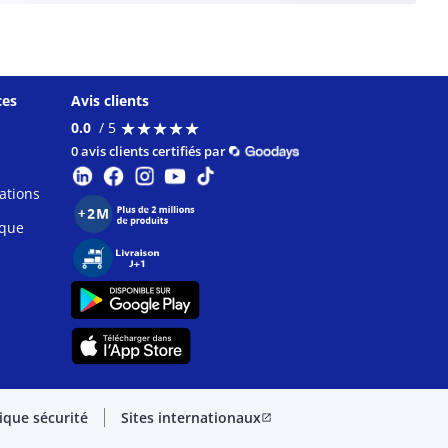
ces
Avis clients
★
★
★
★
★
★
★
★
★
★
0.0
/ 5
0 avis clients certifiés par
ations
ique
tique sécurité
Sites internationaux
open_in_new