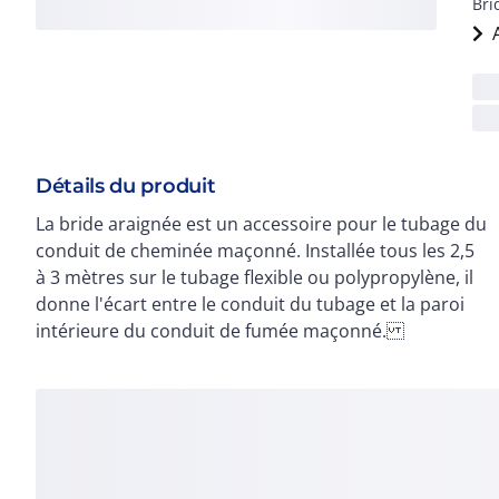
Bri
Détails du produit
La bride araignée est un accessoire pour le tubage du
Étanchéité parfaite - Jusqu'à 15 m de tubage -
conduit de cheminée maçonné. Installée tous les 2,5
Optimisation des performances de
à 3 mètres sur le tubage flexible ou polypropylène, il
donne l'écart entre le conduit du tubage et la paroi
intérieure du conduit de fumée maçonné.