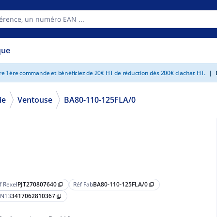
que
tre 1ère commande et bénéficiez de 20€ HT de réduction dès 200€ d'achat HT.
|
E
ie
Ventouse
BA80-110-125FLA/0
f Rexel
PJT270807640
Réf Fab
BA80-110-125FLA/0
content_copy
content_copy
N13
3417062810367
content_copy