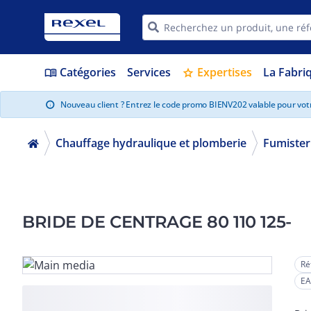
Catégories
Services
Expertises
La Fabri
menu_book
star
Nouveau client ? Entrez le code promo BIENV202 valable pour vo
info
Chauffage hydraulique et plomberie
Fumister
BRIDE DE CENTRAGE 80 110 125-
Ré
EA