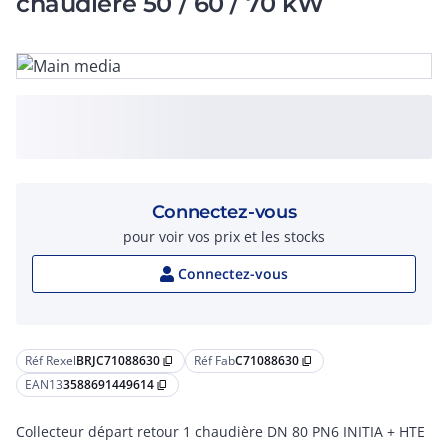
chaudière 50 / 60 / 70 kW
Connectez-vous
pour voir vos prix et les stocks
Connectez-vous
Réf Rexel
BRJC71088630
Réf Fab
C71088630
content_copy
content_copy
EAN13
3588691449614
content_copy
Collecteur départ retour 1 chaudière DN 80 PN6 INITIA + HTE