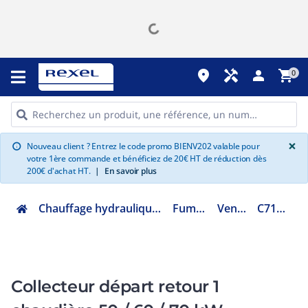
place
handyman
person
shopping_cart
0
G
×
Nouveau client ? Entrez le code promo BIENV202 valable pour
info
votre 1ère commande et bénéficiez de 20€ HT de réduction dès
200€ d'achat HT.
|
En savoir plus
Chauffage hydraulique et plomberie
Fumisterie
Ventouse
C71088630
Collecteur départ retour 1