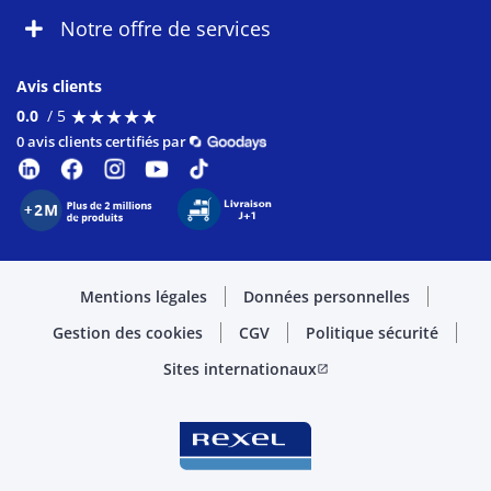
Notre offre de services
Avis clients
★
★
★
★
★
★
★
★
★
★
0.0
/ 5
0 avis clients certifiés par
Mentions légales
Données personnelles
Gestion des cookies
CGV
Politique sécurité
Sites internationaux
open_in_new