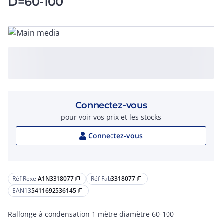
D=60-100
Connectez-vous
pour voir vos prix et les stocks
Connectez-vous
Réf Rexel
A1N3318077
Réf Fab
3318077
content_copy
content_copy
EAN13
5411692536145
content_copy
Rallonge à condensation 1 mètre diamètre 60-100