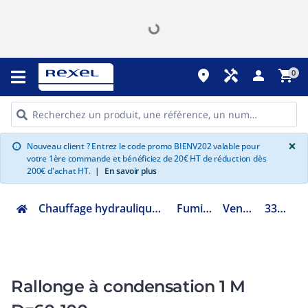
place
handyman
person
shopping_cart
0
G
×
Nouveau client ? Entrez le code promo BIENV202 valable pour
info
votre 1ère commande et bénéficiez de 20€ HT de réduction dès
200€ d'achat HT.
|
En savoir plus
Chauffage hydraulique et plomberie
Fumisterie
Ventouse
3318077
Rallonge à condensation 1 M