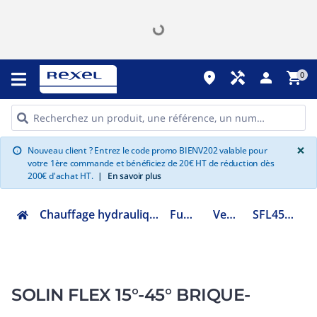
place
handyman
person
shopping_cart
0
G
×
Nouveau client ? Entrez le code promo BIENV202 valable pour
info
votre 1ère commande et bénéficiez de 20€ HT de réduction dès
200€ d'achat HT.
|
En savoir plus
Chauffage hydraulique et plomberie
Fumisterie
Ventouse
SFL4580G.PB/0
SOLIN FLEX 15°-45° BRIQUE-