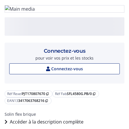
Connectez-vous
pour voir vos prix et les stocks
Connectez-vous
Réf Rexel
PJT170807670
Réf Fab
SFL4580G.PB/0
content_copy
content_copy
EAN13
3417063768216
content_copy
Solin flex brique
Accéder à la description complète