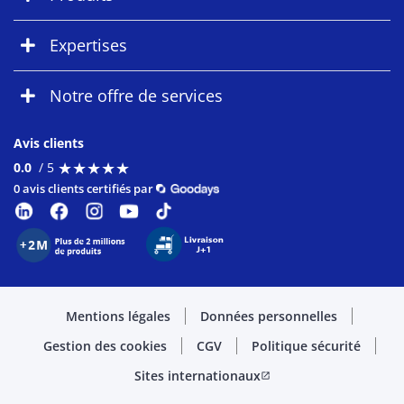
Expertises
Notre offre de services
Avis clients
★
★
★
★
★
★
★
★
★
★
0.0
/ 5
0 avis clients certifiés par
Mentions légales
Données personnelles
Gestion des cookies
CGV
Politique sécurité
Sites internationaux
open_in_new