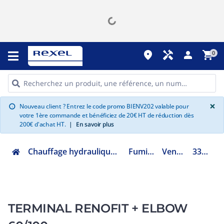
place
handyman
person
shopping_cart
0
G
×
Nouveau client ? Entrez le code promo BIENV202 valable pour
info
votre 1ère commande et bénéficiez de 20€ HT de réduction dès
200€ d'achat HT.
|
En savoir plus
Chauffage hydraulique et plomberie
Fumisterie
Ventouse
3319237
TERMINAL RENOFIT + ELBOW