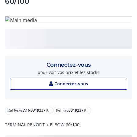
60/100
Connectez-vous
pour voir vos prix et les stocks
Connectez-vous
Réf Rexel
A1N3319237
Réf Fab
3319237
content_copy
content_copy
TERMINAL RENOFIT + ELBOW 60/100