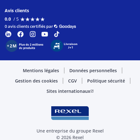
Avis clients
★
★
★
★
★
★
★
★
★
★
0.0
/ 5
0 avis clients certifiés par
Mentions légales
Données personnelles
Gestion des cookies
CGV
Politique sécurité
Sites internationaux
open_in_new
Une entreprise du groupe Rexel
© 2026 Rexel