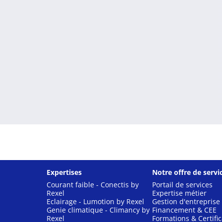
Expertises
Notre offre de servi
Courant faible - Conectis by
Portail de services
Rexel
Expertise métier
Eclairage - Lumotion by Rexel
Gestion d'entreprise
Genie climatique - Climancy by
Financement & CEE
Rexel
Formations & Certific