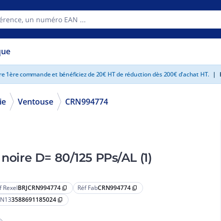
que
tre 1ère commande et bénéficiez de 20€ HT de réduction dès 200€ d'achat HT.
|
E
ie
Ventouse
CRN994774
noire D= 80/125 PPs/AL (1)
f Rexel
BRJCRN994774
Réf Fab
CRN994774
content_copy
content_copy
N13
3588691185024
content_copy