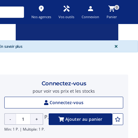
place
handyman
person
shopping_cart
0
Nos agences
Vos outils
Connexion
Panier
Nouveau
Promos
Destockage
feedback
local_offer
new_releases
GLOBA
×
n savoir plus
Connectez-vous
pour voir vos prix et les stocks
Connectez-vous
P.
-
+
Ajouter au panier
Min: 1 P. | Multiple: 1 P.