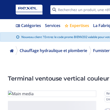
Catégories
Services
Expertises
La Fabri
menu_book
star
Nouveau client ? Entrez le code promo BIENV202 valable pour vo
info
Chauffage hydraulique et plomberie
Fumister
Terminal ventouse vertical couleur 
Ré
EA