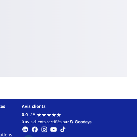
ces
Avis clients
★
★
★
★
★
★
★
★
★
★
0.0
/ 5
0 avis clients certifiés par
ations