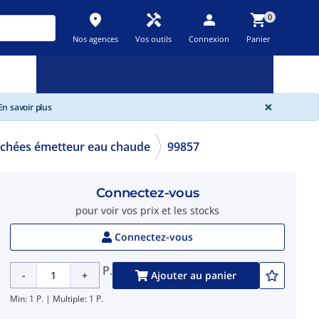
place
handyman
person
shopping_cart
0
Nos agences
Vos outils
Connexion
Panier
Nouveau
Promos
Destockage
feedback
local_offer
new_releases
GLOBA
×
n savoir plus
achées émetteur eau chaude
99857
Connectez-vous
pour voir vos prix et les stocks
Connectez-vous
P.
-
+
Ajouter au panier
Min: 1 P. | Multiple: 1 P.