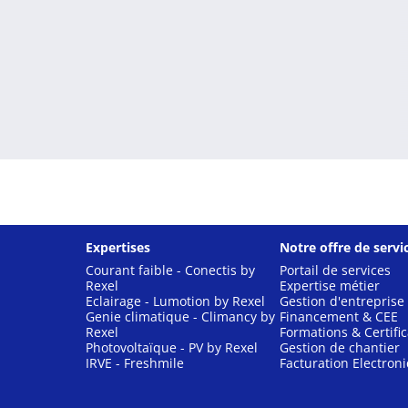
Expertises
Notre offre de servi
Courant faible - Conectis by
Portail de services
Rexel
Expertise métier
Eclairage - Lumotion by Rexel
Gestion d'entreprise
Genie climatique - Climancy by
Financement & CEE
Rexel
Formations & Certific
Photovoltaïque - PV by Rexel
Gestion de chantier
IRVE - Freshmile
Facturation Electron