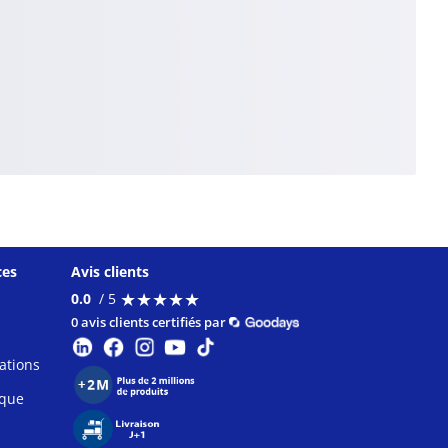
ces
Avis clients
★
★
★
★
★
★
★
★
★
★
0.0
/ 5
0 avis clients certifiés par
ations
ique