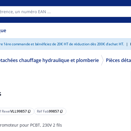
que
tre 1ère commande et bénéficiez de 20€ HT de réduction dès 200€ d'achat HT.
|
E
étachées chauffage hydraulique et plomberie
Pièces dét
s
f Rexel
VLL99857
Réf Fab
99857
content_copy
content_copy
romoteur pour PCBT, 230V 2 fils