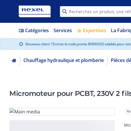
Catégories
Services
Expertises
La Fabri
menu_book
star
Nouveau client ? Entrez le code promo BIENV202 valable pour vo
info
Chauffage hydraulique et plomberie
Pièces d
Micromoteur pour PCBT, 230V 2 fil
Ré
Mic