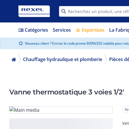
Catégories
Services
Expertises
La Fabri
menu_book
star
Nouveau client ? Entrez le code promo BIENV202 valable pour vo
info
Chauffage hydraulique et plomberie
Pièces d
Vanne thermostatique 3 voies 1/2'
Ré
Van