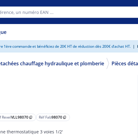
que
tre 1ère commande et bénéficiez de 20€ HT de réduction dès 200€ d'achat HT.
|
E
étachées chauffage hydraulique et plomberie
Pièces dét
f Rexel
VLL98070
Réf Fab
98070
content_copy
content_copy
ne thermostatique 3 voies 1/2'