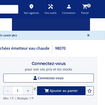
place
handyman
person
shopping_cart
0
Nos agences
Vos outils
Connexion
Panier
Nouveau
Promos
Destockage
feedback
local_offer
new_releases
GLOBA
×
n savoir plus
achées émetteur eau chaude
98070
Connectez-vous
pour voir vos prix et les stocks
Connectez-vous
P.
-
+
Ajouter au panier
Min: 1 P. | Multiple: 1 P.