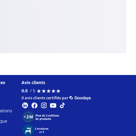
ces
Avis clients
★
★
★
★
★
★
★
★
★
★
0.0
/ 5
0 avis clients certifiés par
ations
ique