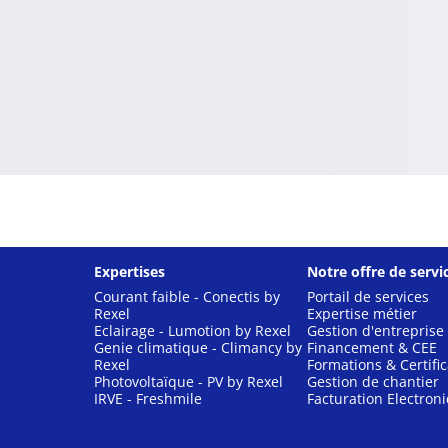
Expertises
Notre offre de servi
Courant faible - Conectis by
Portail de services
Rexel
Expertise métier
Eclairage - Lumotion by Rexel
Gestion d'entreprise
Genie climatique - Climancy by
Financement & CEE
Rexel
Formations & Certific
Photovoltaïque - PV by Rexel
Gestion de chantier
IRVE - Freshmile
Facturation Electron