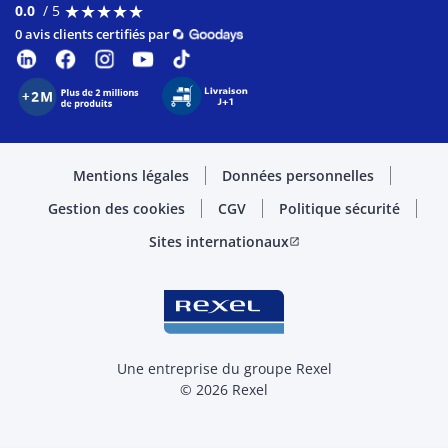
★
★
★
★
★
★
★
★
★
★
0.0
/ 5
0 avis clients certifiés par
Mentions légales
Données personnelles
Gestion des cookies
CGV
Politique sécurité
Sites internationaux
open_in_new
Une entreprise du groupe Rexel
© 2026 Rexel