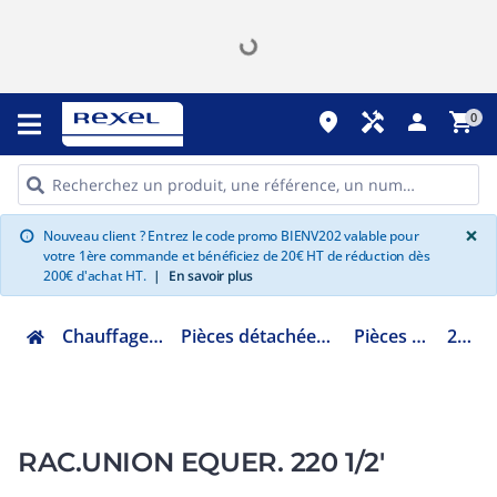
place
handyman
person
shopping_cart
0
G
×
Nouveau client ? Entrez le code promo BIENV202 valable pour
info
votre 1ère commande et bénéficiez de 20€ HT de réduction dès
200€ d'achat HT.
|
En savoir plus
Chauffage hydraulique et plomberie
Pièces détachées chauffage hydraulique et plomberie
Pièces détachées chaufferie
22220SN12
RAC.UNION EQUER. 220 1/2'