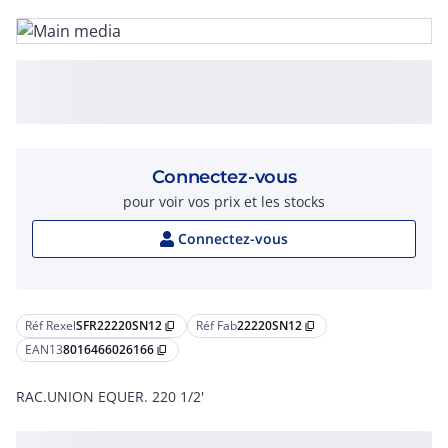
Connectez-vous
pour voir vos prix et les stocks
Connectez-vous
Réf Rexel
SFR22220SN12
Réf Fab
22220SN12
content_copy
content_copy
EAN13
8016466026166
content_copy
RAC.UNION EQUER. 220 1/2'