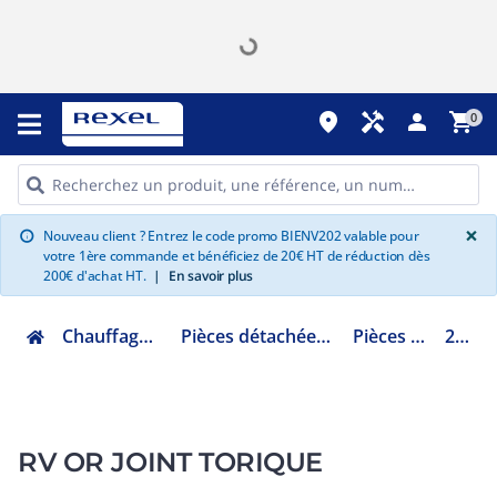
place
handyman
person
shopping_cart
0
G
×
Nouveau client ? Entrez le code promo BIENV202 valable pour
info
votre 1ère commande et bénéficiez de 20€ HT de réduction dès
200€ d'achat HT.
|
En savoir plus
Chauffage hydraulique et plomberie
Pièces détachées chauffage hydraulique et plomberie
Pièces détachées chaufferie
22L0199020
RV OR JOINT TORIQUE