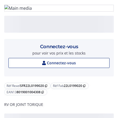
Connectez-vous
pour voir vos prix et les stocks
Connectez-vous
Réf Rexel
SFR22L0199020
Réf Fab
22L0199020
content_copy
content_copy
EAN13
8019001004308
content_copy
RV OR JOINT TORIQUE