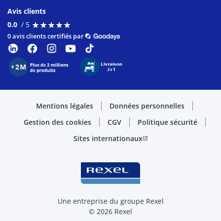
Avis clients
★
★
★
★
★
★
★
★
★
★
0.0
/ 5
0 avis clients certifiés par
Mentions légales
Données personnelles
Gestion des cookies
CGV
Politique sécurité
Sites internationaux
open_in_new
Une entreprise du groupe Rexel
© 2026 Rexel