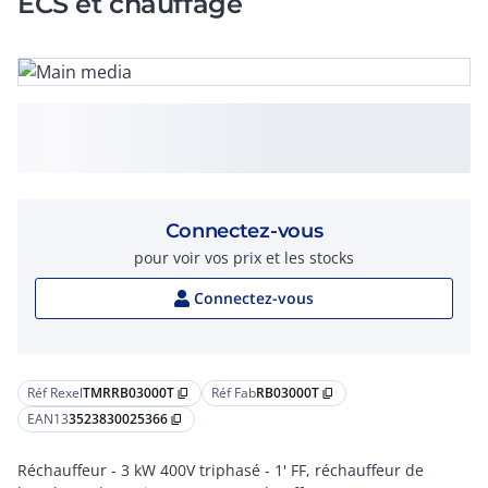
ECS et chauffage
Connectez-vous
pour voir vos prix et les stocks
Connectez-vous
Réf Rexel
TMRRB03000T
Réf Fab
RB03000T
content_copy
content_copy
EAN13
3523830025366
content_copy
Réchauffeur - 3 kW 400V triphasé - 1' FF, réchauffeur de