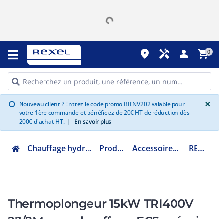
place
handyman
person
shopping_cart
0
G
×
Nouveau client ? Entrez le code promo BIENV202 valable pour
info
votre 1ère commande et bénéficiez de 20€ HT de réduction dès
200€ d'achat HT.
|
En savoir plus
Chauffage hydraulique et plomberie
Production ECS
Accessoires production ECS
RES15000TT
Thermoplongeur 15kW TRI400V