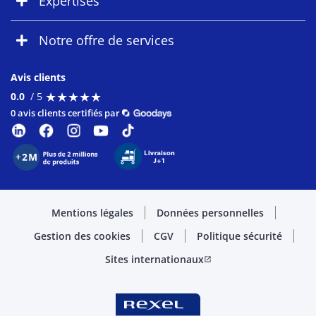
Expertises
Notre offre de services
Avis clients
★
★
★
★
★
★
★
★
★
★
0.0
/ 5
0 avis clients certifiés par
Mentions légales
Données personnelles
Gestion des cookies
CGV
Politique sécurité
Sites internationaux
open_in_new