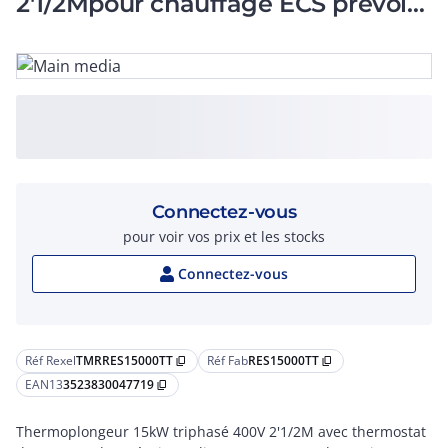
2'1/2Mpour chauffage ECS prévoir
Discontacteur
Connectez-vous
pour voir vos prix et les stocks
Connectez-vous
Réf Rexel
TMRRES15000TT
Réf Fab
RES15000TT
content_copy
content_copy
EAN13
3523830047719
content_copy
Thermoplongeur 15kW triphasé 400V 2'1/2M avec thermostat