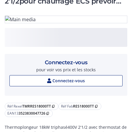
2'1/2pour chauffage ECS prévoir
Discontacteur
Connectez-vous
pour voir vos prix et les stocks
Connectez-vous
Réf Rexel
TMRRES18000TT
Réf Fab
RES18000TT
content_copy
content_copy
EAN13
3523830047726
content_copy
Thermoplongeur 18kW triphasé400V 2'1/2 avec thermostat de