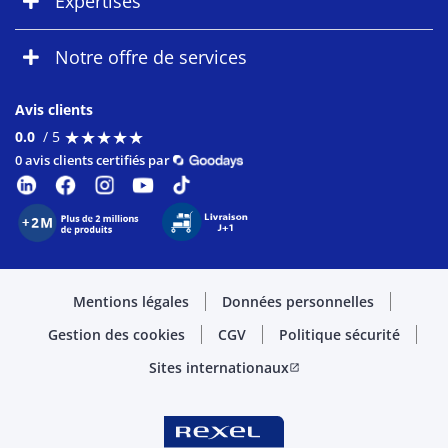
Expertises
Notre offre de services
Avis clients
★
★
★
★
★
★
★
★
★
★
0.0
/ 5
0 avis clients certifiés par
Mentions légales
Données personnelles
Gestion des cookies
CGV
Politique sécurité
Sites internationaux
open_in_new