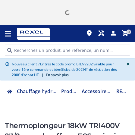
place
handyman
person
shopping_cart
0
G
×
Nouveau client ? Entrez le code promo BIENV202 valable pour
info
votre 1ère commande et bénéficiez de 20€ HT de réduction dès
200€ d'achat HT.
|
En savoir plus
Chauffage hydraulique et plomberie
Production ECS
Accessoires production ECS
RES18000TT
Thermoplongeur 18kW TRI400V