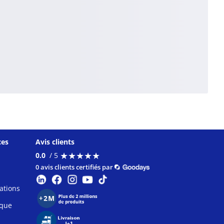
ces
Avis clients
★
★
★
★
★
★
★
★
★
★
0.0
/ 5
0 avis clients certifiés par
ations
ique