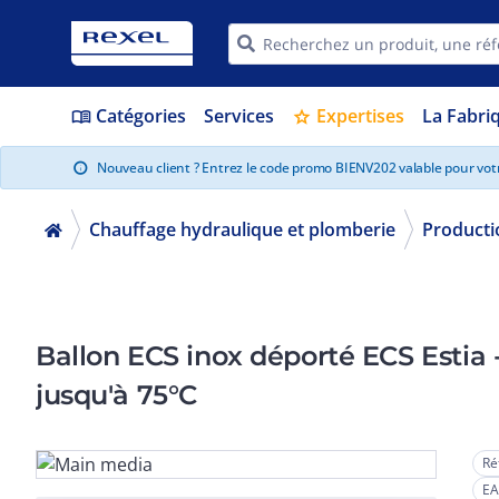
Catégories
Services
Expertises
La Fabri
menu_book
star
Nouveau client ? Entrez le code promo BIENV202 valable pour vo
info
Chauffage hydraulique et plomberie
Producti
Ballon ECS inox déporté ECS Estia 
jusqu'à 75°C
Ré
EA