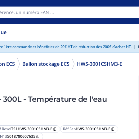
que
tre 1ère commande et bénéficiez de 20€ HT de réduction dès 200€ d'achat HT.
|
E
on ECS
Ballon stockage ECS
HWS-3001CSHM3-E
- 300L - Température de l'eau
f Rexel
TS1HWS-3001CSHM3-E
Réf Fab
HWS-3001CSHM3-E
content_copy
content_copy
N13
5018780607635
content_copy