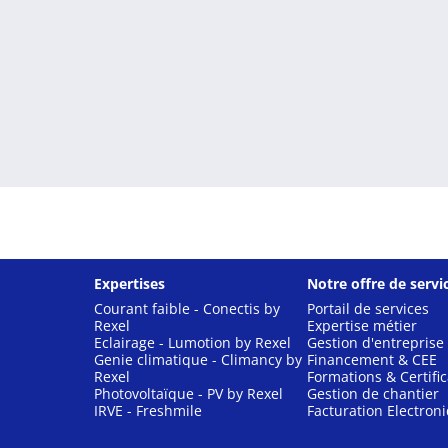
Expertises
Notre offre de servi
Courant faible - Conectis by
Portail de services
Rexel
Expertise métier
Eclairage - Lumotion by Rexel
Gestion d'entreprise
Genie climatique - Climancy by
Financement & CEE
Rexel
Formations & Certific
Photovoltaïque - PV by Rexel
Gestion de chantier
IRVE - Freshmile
Facturation Electron