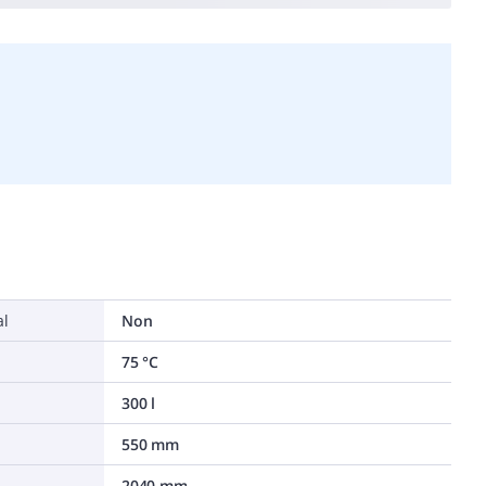
al
Non
75 °C
300 l
550 mm
2040 mm