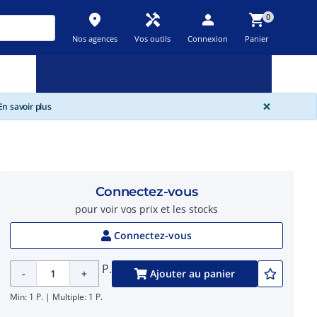
place
handyman
person
shopping_cart
0
Nos agences
Vos outils
Connexion
Panier
Nouveau
Promos
Destockage
feedback
local_offer
new_releases
GLOBA
×
n savoir plus
Connectez-vous
pour voir vos prix et les stocks
Connectez-vous
P.
-
+
Ajouter au panier
Min: 1 P. | Multiple: 1 P.