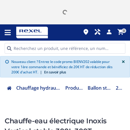
place
handyman
person
shopping_cart
0
G
×
Nouveau client ? Entrez le code promo BIENV202 valable pour
info
votre 1ère commande et bénéficiez de 20€ HT de réduction dès
200€ d'achat HT.
|
En savoir plus
Chauffage hydraulique et plomberie
Production ECS
Ballon stockage ECS
253024
Chauffe-eau électrique Inoxis