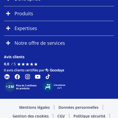
Produits
Expertises
Notre offre de services
Avis clients
★
★
★
★
★
★
★
★
★
★
0.0
/ 5
0 avis clients certifiés par
Mentions légales
Données personnelles
Gestion des cookies
CGV
Politique sécurité