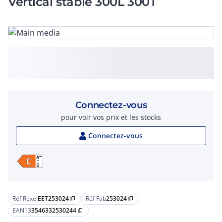
Vertical stable 300L 300T
Connectez-vous
pour voir vos prix et les stocks
Connectez-vous
Réf Rexel
EET253024
Réf Fab
253024
content_copy
content_copy
EAN13
3546332530244
content_copy