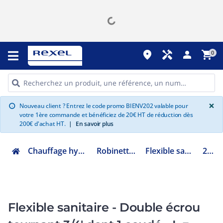
place
handyman
person
shopping_cart
0
G
×
Nouveau client ? Entrez le code promo BIENV202 valable pour
info
votre 1ère commande et bénéficiez de 20€ HT de réduction dès
200€ d'achat HT.
|
En savoir plus
Chauffage hydraulique et plomberie
Robinetterie de bâtiment
Flexible sanitaire et chauffage
298565
Flexible sanitaire - Double écrou