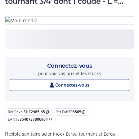
tournant 3/4' dont 1 coudé - L =
500mm - DN10
Connectez-vous
pour voir vos prix et les stocks
Connectez-vous
Réf Rexel
SHE2985-65
Réf Fab
298565
content_copy
content_copy
EAN13
3540737806904
content_copy
Flexible sanitaire acier inox - Ecrou tournant et Ecrou