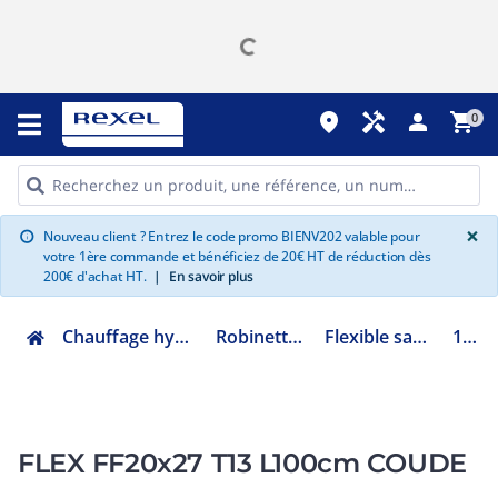
place
handyman
person
shopping_cart
0
G
×
Nouveau client ? Entrez le code promo BIENV202 valable pour
info
votre 1ère commande et bénéficiez de 20€ HT de réduction dès
200€ d'achat HT.
|
En savoir plus
Chauffage hydraulique et plomberie
Robinetterie de bâtiment
Flexible sanitaire et chauffage
101172
FLEX FF20x27 T13 L100cm COUDE