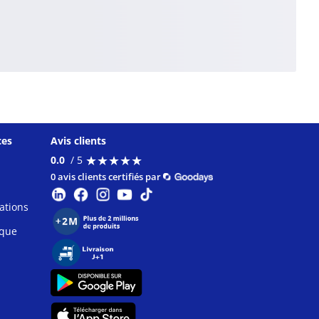
ces
Avis clients
★
★
★
★
★
★
★
★
★
★
0.0
/ 5
0 avis clients certifiés par
ations
ique