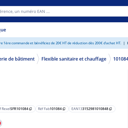
que
tre 1ère commande et bénéficiez de 20€ HT de réduction dès 200€ d'achat HT.
|
E
erie de bâtiment
Flexible sanitaire et chauffage
10108
f Rexel
SFR101084
Réf Fab
101084
EAN13
3152981010848
content_copy
content_copy
content_copy