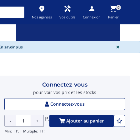
place
handyman
person
shopping_cart
0
Nos agences
Vos outils
Connexion
Panier
Nouveau
Promos
Destockage
feedback
local_offer
new_releases
GLOBA
×
n savoir plus
4
Connectez-vous
pour voir vos prix et les stocks
Connectez-vous
P.
-
+
Ajouter au panier
Min: 1 P. | Multiple: 1 P.