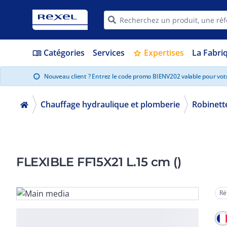
Catégories
Services
Expertises
La Fabri
menu_book
star
Nouveau client ? Entrez le code promo BIENV202 valable pour vo
info
Chauffage hydraulique et plomberie
Robinett
FLEXIBLE FF15X21 L.15 cm ()
Ré