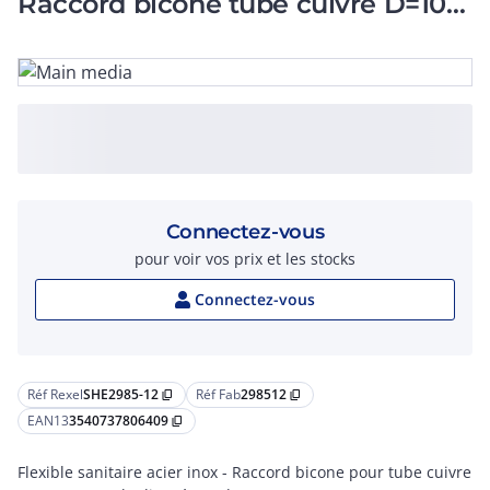
Raccord bicone tube cuivre D=10 -
L: 300mm DN
Connectez-vous
pour voir vos prix et les stocks
Connectez-vous
Réf Rexel
SHE2985-12
Réf Fab
298512
content_copy
content_copy
EAN13
3540737806409
content_copy
Flexible sanitaire acier inox - Raccord bicone pour tube cuivre