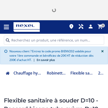
place
handyman
person
shopping_cart
0
G
×
Nouveau client ? Entrez le code promo BIENV202 valable pour
info
votre 1ère commande et bénéficiez de 20€ HT de réduction dès
200€ d'achat HT.
|
En savoir plus
Chauffage hydraulique et plomberie
Robinetterie de bâtiment
Flexible sanitaire et chauffage
298512
Flexible sanitaire à souder D=10 -