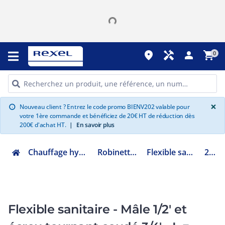
place
handyman
person
shopping_cart
0
G
×
Nouveau client ? Entrez le code promo BIENV202 valable pour
info
votre 1ère commande et bénéficiez de 20€ HT de réduction dès
200€ d'achat HT.
|
En savoir plus
Chauffage hydraulique et plomberie
Robinetterie de bâtiment
Flexible sanitaire et chauffage
298547
Flexible sanitaire - Mâle 1/2' et