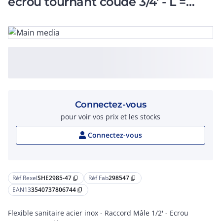
écrou tournant coudé 3/4' - L =
500mm - DN8
Connectez-vous
pour voir vos prix et les stocks
Connectez-vous
Réf Rexel
SHE2985-47
Réf Fab
298547
content_copy
content_copy
EAN13
3540737806744
content_copy
Flexible sanitaire acier inox - Raccord Mâle 1/2' - Ecrou