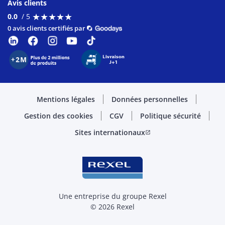
Avis clients
★
★
★
★
★
★
★
★
★
★
0.0
/ 5
0 avis clients certifiés par
Mentions légales
Données personnelles
Gestion des cookies
CGV
Politique sécurité
Sites internationaux
open_in_new
Une entreprise du groupe Rexel
© 2026 Rexel