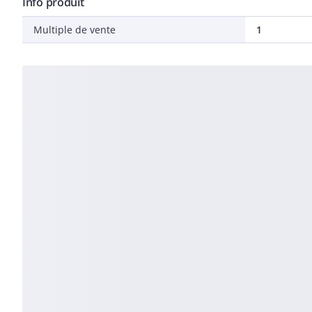
Info produit
Multiple de vente
1