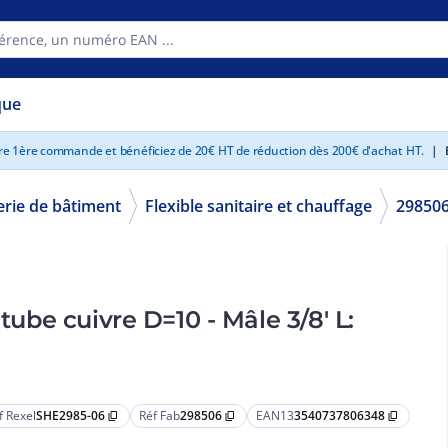
que
tre 1ère commande et bénéficiez de 20€ HT de réduction dès 200€ d'achat HT.
|
E
erie de bâtiment
Flexible sanitaire et chauffage
29850
tube cuivre D=10 - Mâle 3/8' L:
f Rexel
SHE2985-06
Réf Fab
298506
EAN13
3540737806348
content_copy
content_copy
content_copy