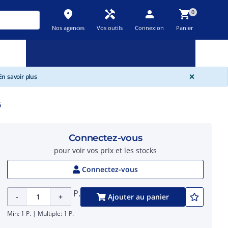
place
handyman
person
shopping_cart
0
Nos agences
Vos outils
Connexion
Panier
Nouveau
Promos
Destockage
feedback
local_offer
new_releases
GLOBA
×
n savoir plus
6
Connectez-vous
pour voir vos prix et les stocks
Connectez-vous
P.
-
+
Ajouter au panier
Min: 1 P. | Multiple: 1 P.