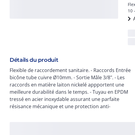
Fle
10 
Détails du produit
Flexible de raccordement sanitaire. - Raccords Entrée
corrosion. - Etanchéité assurée par joint plat intégré
bicône tube cuivre Ø10mm. - Sortie Mâle 3/8". - Les
pour une facilité et une rapidité d'installation. - La
raccords en matière laiton nickelé appportent une
souplesse du flexible permet d'accéder aux endroits
meilleure durabilité dans le temps. - Tuyau en EPDM
les plus restreints. - Produit répondant aux exigences
tressé en acier inoxydable assurant une parfaite
à la norme ACS et à la certification QB pour une
résisance mécanique et une protection anti-