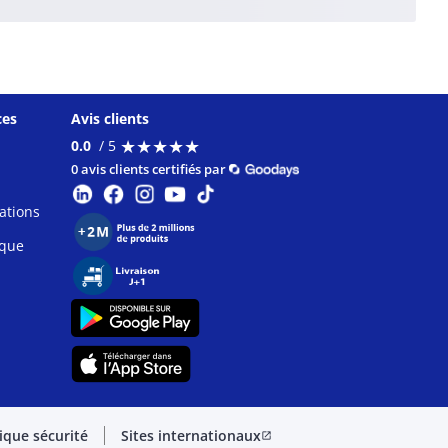
ces
Avis clients
★
★
★
★
★
★
★
★
★
★
0.0
/ 5
0 avis clients certifiés par
ations
ique
tique sécurité
Sites internationaux
open_in_new