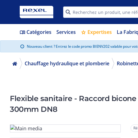
Catégories
Services
Expertises
La Fabri
menu_book
star
Nouveau client ? Entrez le code promo BIENV202 valable pour vo
info
Chauffage hydraulique et plomberie
Robinett
Flexible sanitaire - Raccord bicone 
300mm DN8
Ré