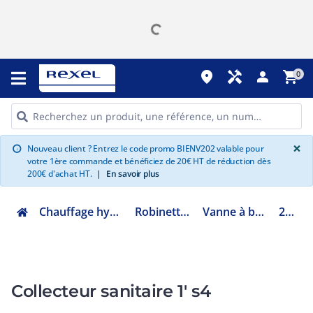
place
handyman
person
shopping_cart
0
G
×
Nouveau client ? Entrez le code promo BIENV202 valable pour
info
votre 1ère commande et bénéficiez de 20€ HT de réduction dès
200€ d'achat HT.
|
En savoir plus
Chauffage hydraulique et plomberie
Robinetterie de bâtiment
Vanne à boisseau sphérique
27950650
Collecteur sanitaire 1' s4