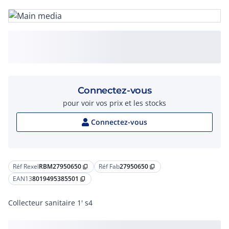
Connectez-vous
pour voir vos prix et les stocks
Connectez-vous
Réf Rexel
RBM27950650
Réf Fab
27950650
content_copy
content_copy
EAN13
8019495385501
content_copy
Collecteur sanitaire 1' s4