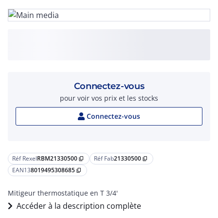
Connectez-vous
pour voir vos prix et les stocks
Connectez-vous
Réf Rexel
RBM21330500
Réf Fab
21330500
content_copy
content_copy
EAN13
8019495308685
content_copy
Mitigeur thermostatique en T 3/4'
Accéder à la description complète