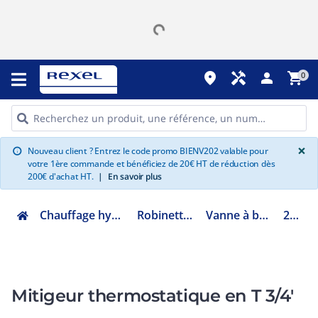
place
handyman
person
shopping_cart
0
G
×
Nouveau client ? Entrez le code promo BIENV202 valable pour
info
votre 1ère commande et bénéficiez de 20€ HT de réduction dès
200€ d'achat HT.
|
En savoir plus
Chauffage hydraulique et plomberie
Robinetterie de bâtiment
Vanne à boisseau sphérique
21330500
Mitigeur thermostatique en T 3/4'