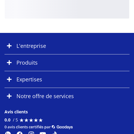
L'entreprise
Produits
Expertises
Notre offre de services
Avis clients
★
★
★
★
★
★
★
★
★
★
0.0
/ 5
0 avis clients certifiés par