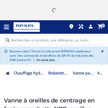
place
handyman
person
shopping_cart
0
G
×
Nouveau client ? Entrez le code promo BIENV202 valable pour
info
votre 1ère commande et bénéficiez de 20€ HT de réduction dès
200€ d'achat HT.
|
En savoir plus
Chauffage hydraulique et plomberie
Robinetterie de bâtiment
Vanne papillon et à bride
484-100
Vanne à oreilles de centrage en