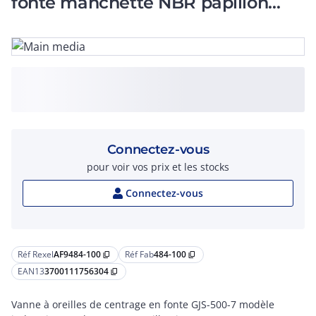
fonte manchette NBR papillon
inox DN 100
Connectez-vous
pour voir vos prix et les stocks
Connectez-vous
Réf Rexel
AF9484-100
Réf Fab
484-100
content_copy
content_copy
EAN13
3700111756304
content_copy
Vanne à oreilles de centrage en fonte GJS-500-7 modèle