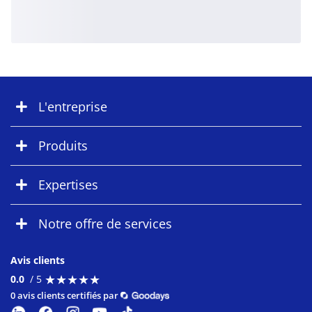
L'entreprise
Produits
Expertises
Notre offre de services
Avis clients
★
★
★
★
★
★
★
★
★
★
0.0
/ 5
0 avis clients certifiés par