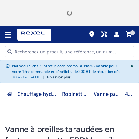
place
handyman
person
shopping_cart
0
G
×
Nouveau client ? Entrez le code promo BIENV202 valable pour
info
votre 1ère commande et bénéficiez de 20€ HT de réduction dès
200€ d'achat HT.
|
En savoir plus
Chauffage hydraulique et plomberie
Robinetterie de bâtiment
Vanne papillon et à bride
481T-40
Vanne à oreilles taraudées en