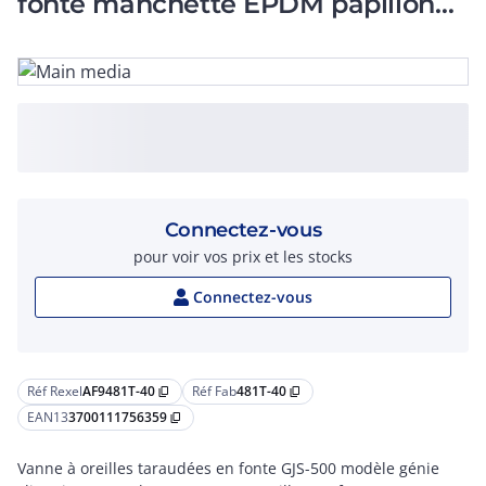
fonte manchette EPDM papillon
en fonte DN 40
Connectez-vous
pour voir vos prix et les stocks
Connectez-vous
Réf Rexel
AF9481T-40
Réf Fab
481T-40
content_copy
content_copy
EAN13
3700111756359
content_copy
Vanne à oreilles taraudées en fonte GJS-500 modèle génie