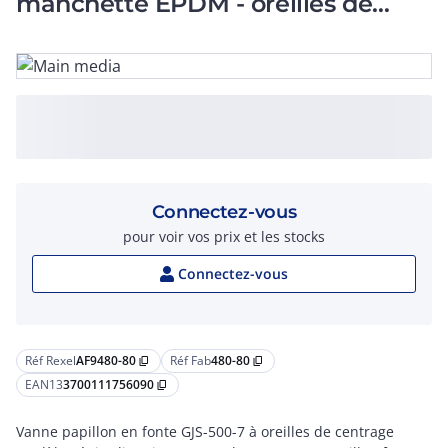
manchette EPDM - oreilles de
centrage DN 80
Connectez-vous
pour voir vos prix et les stocks
Connectez-vous
Réf Rexel
AF9480-80
Réf Fab
480-80
content_copy
content_copy
EAN13
3700111756090
content_copy
Vanne papillon en fonte GJS-500-7 à oreilles de centrage