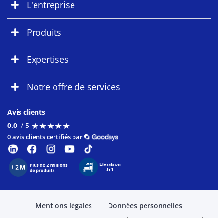
L'entreprise
Produits
Expertises
Notre offre de services
Avis clients
★
★
★
★
★
★
★
★
★
★
0.0
/ 5
0 avis clients certifiés par
Mentions légales
Données personnelles