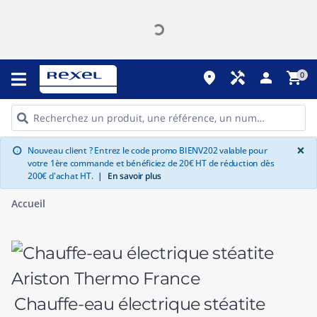
place
handyman
person
shopping_cart
0
G
×
Nouveau client ? Entrez le code promo BIENV202 valable pour
info
votre 1ère commande et bénéficiez de 20€ HT de réduction dès
200€ d'achat HT.
|
En savoir plus
Accueil
Chauffe-eau électrique stéatite