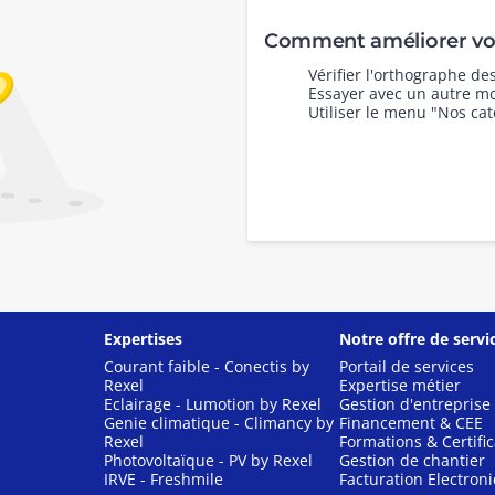
Comment améliorer vot
Vérifier l'orthographe d
Essayer avec un autre mo
Utiliser le menu "Nos cat
Expertises
Notre offre de servi
Courant faible - Conectis by
Portail de services
Rexel
Expertise métier
Eclairage - Lumotion by Rexel
Gestion d'entreprise
Genie climatique - Climancy by
Financement & CEE
Rexel
Formations & Certific
Photovoltaïque - PV by Rexel
Gestion de chantier
IRVE - Freshmile
Facturation Electron