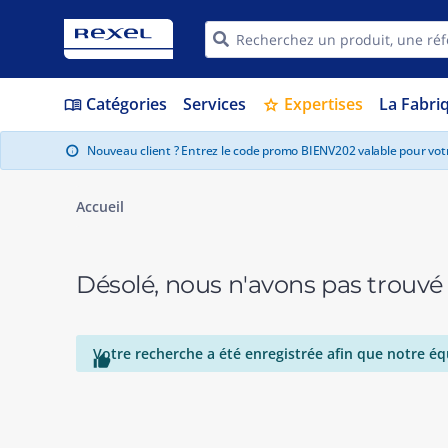
Catégories
Services
Expertises
La Fabri
menu_book
star
Nouveau client ? Entrez le code promo BIENV202 valable pour vo
info
Accueil
Désolé, nous n'avons pas trouvé
Votre recherche a été enregistrée afin que notre éq
