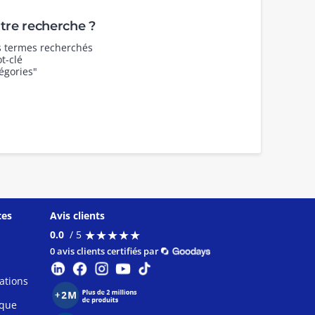
re recherche ?
es termes recherchés
t-clé
égories"
ces
Avis clients
★
★
★
★
★
★
★
★
★
★
0.0
/ 5
0 avis clients certifiés par
ations
ique