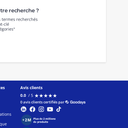
re recherche ?
es termes recherchés
t-clé
égories"
ces
Avis clients
★
★
★
★
★
★
★
★
★
★
0.0
/ 5
0 avis clients certifiés par
ations
ique