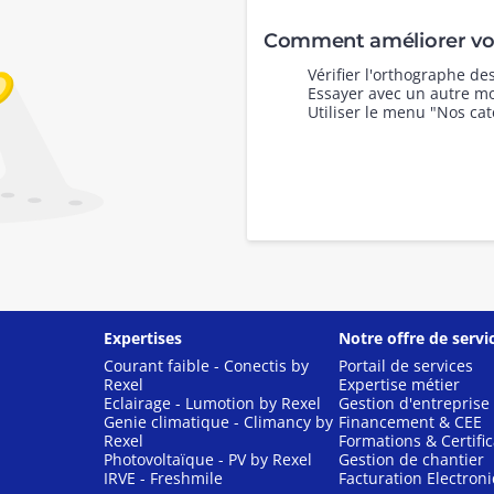
Comment améliorer vot
Vérifier l'orthographe d
Essayer avec un autre mo
Utiliser le menu "Nos cat
Expertises
Notre offre de servi
Courant faible - Conectis by
Portail de services
Rexel
Expertise métier
Eclairage - Lumotion by Rexel
Gestion d'entreprise
Genie climatique - Climancy by
Financement & CEE
Rexel
Formations & Certific
Photovoltaïque - PV by Rexel
Gestion de chantier
IRVE - Freshmile
Facturation Electron