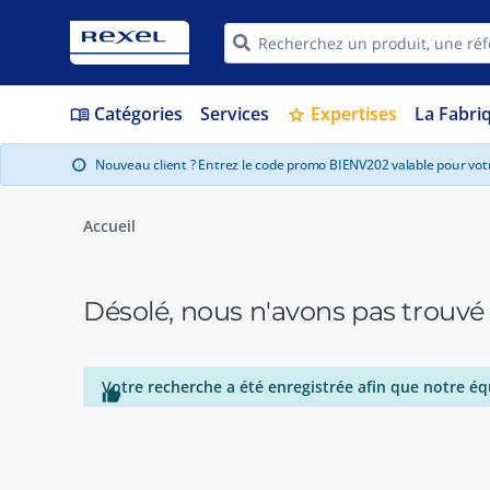
Catégories
Services
Expertises
La Fabri
menu_book
star
Nouveau client ? Entrez le code promo BIENV202 valable pour vo
info
Accueil
Désolé, nous n'avons pas trouvé
Votre recherche a été enregistrée afin que notre éq
