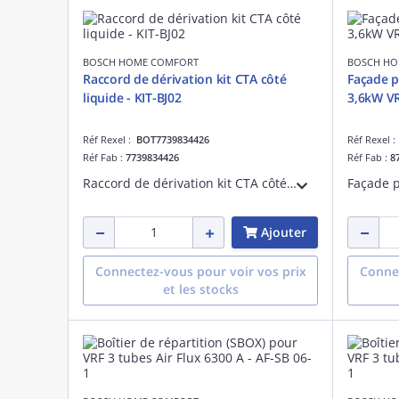
BOSCH HOME COMFORT
BOSCH HO
Raccord de dérivation kit CTA côté
Façade p
liquide - KIT-BJ02
3,6kW VR
Réf Rexel :
BOT7739834426
Réf Rexel 
Réf Fab :
7739834426
Réf Fab :
8
Raccord de dérivation kit CTA côté liquide - KIT-BJ02
Ajouter
Connectez-vous pour voir vos prix
Connec
et les stocks