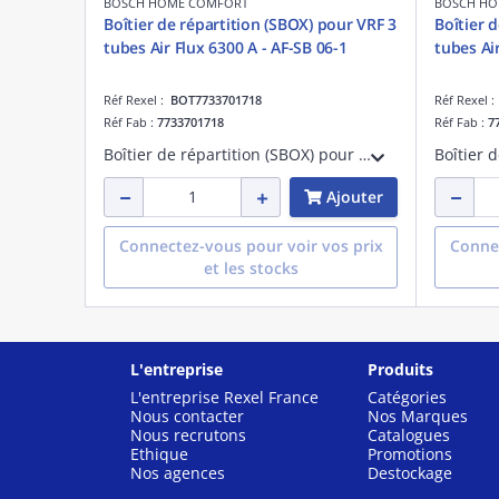
BOSCH HOME COMFORT
BOSCH HO
Boîtier de répartition (SBOX) pour VRF 3
Boîtier 
tubes Air Flux 6300 A - AF-SB 06-1
tubes Air
Réf Rexel :
BOT7733701718
Réf Rexel 
Réf Fab :
7733701718
Réf Fab :
7
Boîtier de répartition (SBOX) pour VRF 3 tubes Air Flux 6300 A - 6 ports jusqu'à 30 unités intérieures - AF-SB 06-1
Ajouter
Connectez-vous pour voir vos prix
Connec
et les stocks
L'entreprise
Produits
L'entreprise Rexel France
Catégories
Nous contacter
Nos Marques
Nous recrutons
Catalogues
Ethique
Promotions
Nos agences
Destockage