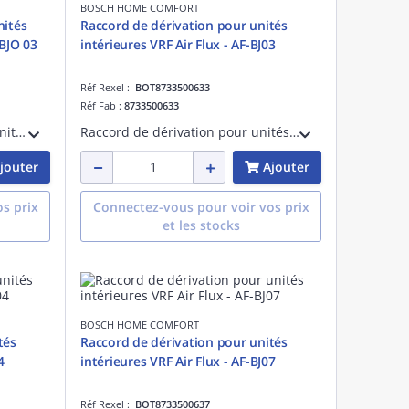
BOSCH HOME COMFORT
nités
Raccord de dérivation pour unités
-BJO 03
intérieures VRF Air Flux - AF-BJ03
Réf Rexel :
BOT8733500633
Réf Fab :
8733500633
Raccord de dérivation pour 3 unités extérieures VRF AF5300A C - AF-BJO 03
Raccord de dérivation pour unités intérieures VRF Air Flux - AF-BJ03 < 104kW
jouter
Ajouter
s prix
Connectez-vous pour voir vos prix
et les stocks
BOSCH HOME COMFORT
tés
Raccord de dérivation pour unités
4
intérieures VRF Air Flux - AF-BJ07
Réf Rexel :
BOT8733500637