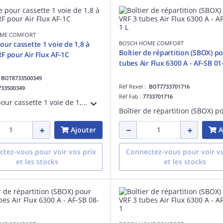
ME COMFORT
our cassette 1 voie de 1,8 à
BOSCH HOME COMFORT
Boîtier de répartition (SBOX) p
F pour Air Flux AF-1C
tubes Air Flux 6300 A - AF-SB 01
:
BOT8733500349
Réf Rexel :
BOT7733701716
733500349
Réf Fab :
7733701716
Façade pour cassette 1 voie de 1,8 à 3,6kW VRF - AF-P 1C pour Air Flux AF-1C
Ajouter
A
tez-vous pour voir vos prix
Connectez-vous pour voir vo
et les stocks
et les stocks